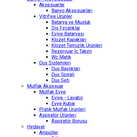
Aksesuarlar
Banyo Aksesuarları
Vitrifiye Ürünler
Batarya ve Musluk
Diş Fırçalıklar
Eviye Bataryası
Klozet Kapakları
Klozet Temizlik Ürünleri
Rezervuar İç Takım
Wc Matik
Duş Sistemleri
Duş Başlıkları
Duş Spirali
Duş Seti
Mutfak Aksesuar
Mutfak Evye
Eviye - Lavabo
Evye Kubar
Pratik Mutfak Ürünleri
Aspiratör Ürünleri
Aspiratör Borusu
Hırdavat
Ampüller