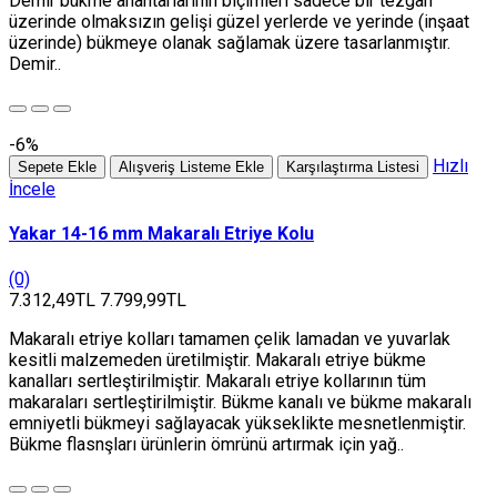
Demir bükme anahtarlarının biçimleri sadece bir tezgah
üzerinde olmaksızın gelişi güzel yerlerde ve yerinde (inşaat
üzerinde) bükmeye olanak sağlamak üzere tasarlanmıştır.
Demir..
-6%
Hızlı
Sepete Ekle
Alışveriş Listeme Ekle
Karşılaştırma Listesi
İncele
Yakar 14-16 mm Makaralı Etriye Kolu
(0)
7.312,49TL
7.799,99TL
Makaralı etriye kolları tamamen çelik lamadan ve yuvarlak
kesitli malzemeden üretilmiştir. Makaralı etriye bükme
kanalları sertleştirilmiştir. Makaralı etriye kollarının tüm
makaraları sertleştirilmiştir. Bükme kanalı ve bükme makaralı
emniyetli bükmeyi sağlayacak yükseklikte mesnetlenmiştir.
Bükme flasnşları ürünlerin ömrünü artırmak için yağ..