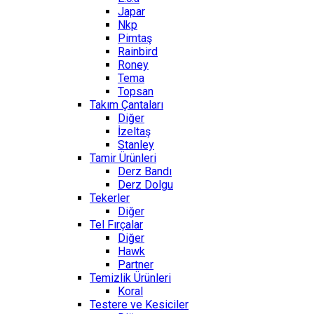
Japar
Nkp
Pimtaş
Rainbird
Roney
Tema
Topsan
Takım Çantaları
Diğer
İzeltaş
Stanley
Tamir Ürünleri
Derz Bandı
Derz Dolgu
Tekerler
Diğer
Tel Fırçalar
Diğer
Hawk
Partner
Temizlik Ürünleri
Koral
Testere ve Kesiciler