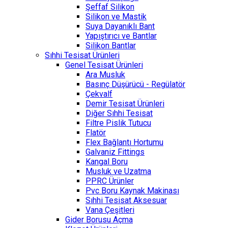
Şeffaf Silikon
Silikon ve Mastik
Suya Dayanıklı Bant
Yapıştırıcı ve Bantlar
Silikon Bantlar
Sıhhi Tesisat Ürünleri
Genel Tesisat Ürünleri
Ara Musluk
Basınç Düşürücü - Regülatör
Çekvalf
Demir Tesisat Ürünleri
Diğer Sıhhi Tesisat
Filtre Pislik Tutucu
Flatör
Flex Bağlantı Hortumu
Galvaniz Fittings
Kangal Boru
Musluk ve Uzatma
PPRC Ürünler
Pvc Boru Kaynak Makinası
Sıhhi Tesisat Aksesuar
Vana Çeşitleri
Gider Borusu Açma