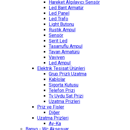
Hareket Algılayıcı Sensör
Led Bant Armatür
Led Panel
Led Trafo
Light Butonu
Rustik Ampul
Sensör
Şerit Led
Tasarruflu Ampul
Tavan Armatürü
Vaviyen
Led Ampul
Elektrik Tesisat Ürünleri
Grup Prizli Uzatma
Kablolar
Sigorta Kutusu
Telefon Prizi
Tv Uydu Sat Prizi
Uzatma Prizleri
Priz ve Fişler
Diğer
Uzatma Prizleri
Ay-Ka
Banyo - Wc Aksesuar