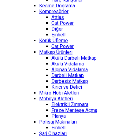
Kesme Doğrama
Kompresörler
Attlas
Cat Power
Diğer
Einhell
Körük Üfleme
Cat Power
Matkap Ürünleri
Akülü Darbeli Matkap
Akülü Vidalama
Alçıpan Vidalama
Darbeli Matkap
Darbesiz Matkap
Kırıcı ve Delici
Mikro Hobi Aletleri
Mobilya Aletleri
Elektrikli Zımpara
Freze Menteşe Açma
Planya
Polisaj Makinaları
Einhell
Şarj Cihazları