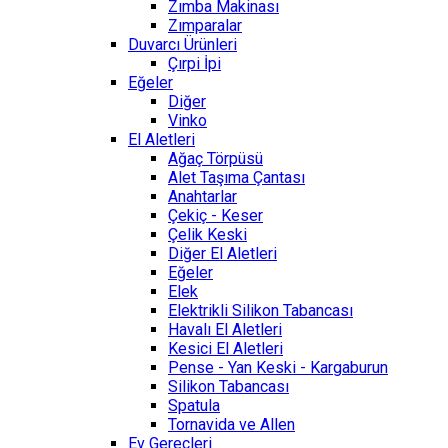
Zımba Makinası
Zımparalar
Duvarcı Ürünleri
Çırpi İpi
Eğeler
Diğer
Vinko
El Aletleri
Ağaç Törpüsü
Alet Taşıma Çantası
Anahtarlar
Çekiç - Keser
Çelik Keski
Diğer El Aletleri
Eğeler
Elek
Elektrikli Silikon Tabancası
Havalı El Aletleri
Kesici El Aletleri
Pense - Yan Keski - Kargaburun
Silikon Tabancası
Spatula
Tornavida ve Allen
Ev Gereçleri