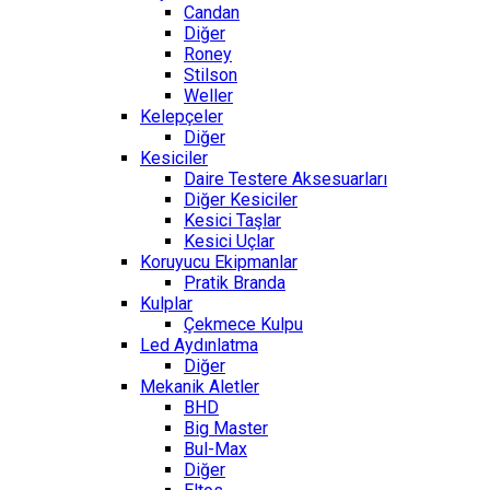
Candan
Diğer
Roney
Stilson
Weller
Kelepçeler
Diğer
Kesiciler
Daire Testere Aksesuarları
Diğer Kesiciler
Kesici Taşlar
Kesici Uçlar
Koruyucu Ekipmanlar
Pratik Branda
Kulplar
Çekmece Kulpu
Led Aydınlatma
Diğer
Mekanik Aletler
BHD
Big Master
Bul-Max
Diğer