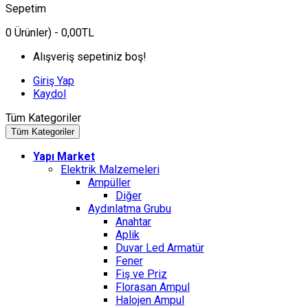
Sepetim
0
Ürünler)
- 0,00TL
Alışveriş sepetiniz boş!
Giriş Yap
Kaydol
Tüm Kategoriler
Tüm Kategoriler
Yapı Market
Elektrik Malzemeleri
Ampüller
Diğer
Aydınlatma Grubu
Anahtar
Aplik
Duvar Led Armatür
Fener
Fiş ve Priz
Florasan Ampul
Halojen Ampul