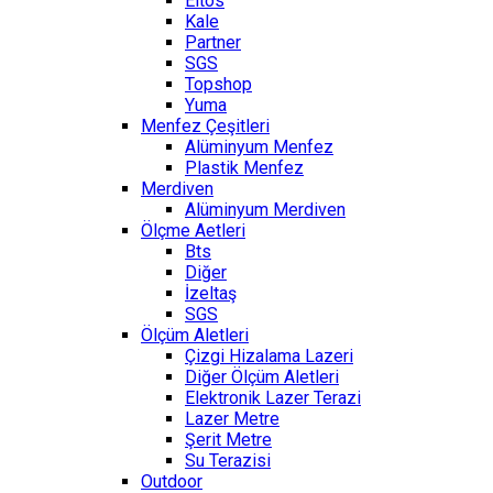
Eltos
Kale
Partner
SGS
Topshop
Yuma
Menfez Çeşitleri
Alüminyum Menfez
Plastik Menfez
Merdiven
Alüminyum Merdiven
Ölçme Aetleri
Bts
Diğer
İzeltaş
SGS
Ölçüm Aletleri
Çizgi Hizalama Lazeri
Diğer Ölçüm Aletleri
Elektronik Lazer Terazi
Lazer Metre
Şerit Metre
Su Terazisi
Outdoor