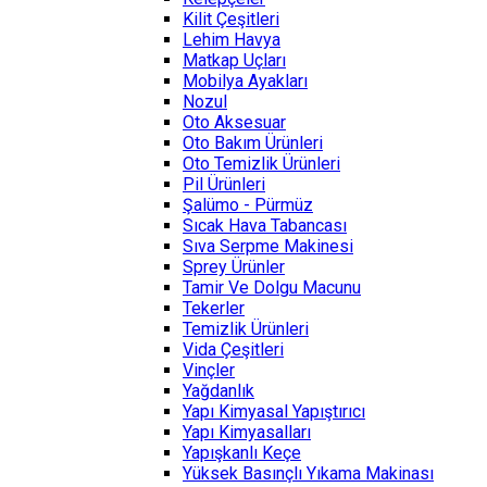
Kilit Çeşitleri
Lehim Havya
Matkap Uçları
Mobilya Ayakları
Nozul
Oto Aksesuar
Oto Bakım Ürünleri
Oto Temizlik Ürünleri
Pil Ürünleri
Şalümo - Pürmüz
Sıcak Hava Tabancası
Sıva Serpme Makinesi
Sprey Ürünler
Tamir Ve Dolgu Macunu
Tekerler
Temizlik Ürünleri
Vida Çeşitleri
Vinçler
Yağdanlık
Yapı Kimyasal Yapıştırıcı
Yapı Kimyasalları
Yapışkanlı Keçe
Yüksek Basınçlı Yıkama Makinası