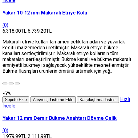
İncele
Yakar 10-12 mm Makaralı Etriye Kolu
(0)
6.318,00TL
6.739,20TL
Makaralı etriye kolları tamamen çelik lamadan ve yuvarlak
kesitli malzemeden üretilmiştir. Makaralı etriye bükme
kanalları sertleştirilmiştir. Makaralı etriye kollarının tüm
makaraları sertleştirilmiştir. Bükme kanalı ve bükme makaralı
emniyetli bükmeyi sağlayacak yükseklikte mesnetlenmiştir.
Bükme flasnşları ürünlerin ömrünü artırmak için yağ..
-6%
Hızlı
Sepete Ekle
Alışveriş Listeme Ekle
Karşılaştırma Listesi
İncele
Yakar 12 mm Demir Bükme Anahtarı Dövme Çelik
(0)
1.979,99TL
2.111,99TL