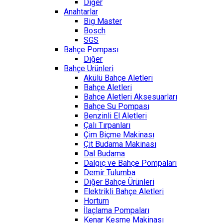
Diğer
Anahtarlar
Big Master
Bosch
SGS
Bahçe Pompası
Diğer
Bahçe Ürünleri
Akülü Bahçe Aletleri
Bahçe Aletleri
Bahçe Aletleri Aksesuarları
Bahçe Su Pompası
Benzinli El Aletleri
Çalı Tırpanları
Çim Biçme Makinası
Çit Budama Makinası
Dal Budama
Dalgıç ve Bahçe Pompaları
Demir Tulumba
Diğer Bahçe Ürünleri
Elektrikli Bahçe Aletleri
Hortum
İlaçlama Pompaları
Kenar Kesme Makinası