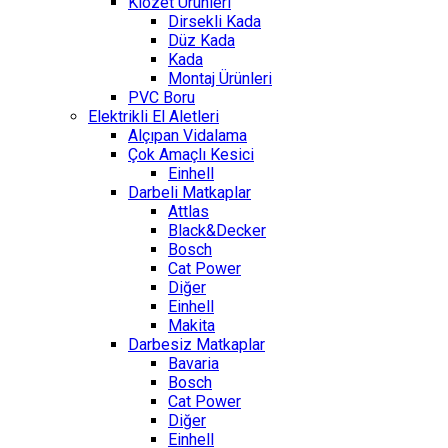
Klozet Ürünleri
Dirsekli Kada
Düz Kada
Kada
Montaj Ürünleri
PVC Boru
Elektrikli El Aletleri
Alçıpan Vidalama
Çok Amaçlı Kesici
Einhell
Darbeli Matkaplar
Attlas
Black&Decker
Bosch
Cat Power
Diğer
Einhell
Makita
Darbesiz Matkaplar
Bavaria
Bosch
Cat Power
Diğer
Einhell