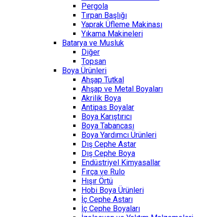
Pergola
Tırpan Başlığı
Yaprak Üfleme Makinası
Yıkama Makineleri
Batarya ve Musluk
Diğer
Topsan
Boya Ürünleri
Ahşap Tutkal
Ahşap ve Metal Boyaları
Akrilik Boya
Antipas Boyalar
Boya Karıştırıcı
Boya Tabancası
Boya Yardımcı Ürünleri
Dış Cephe Astar
Dış Cephe Boya
Endüstriyel Kimyasallar
Fırça ve Rulo
Hışır Örtü
Hobi Boya Ürünleri
İç Cephe Astarı
İç Cephe Boyaları