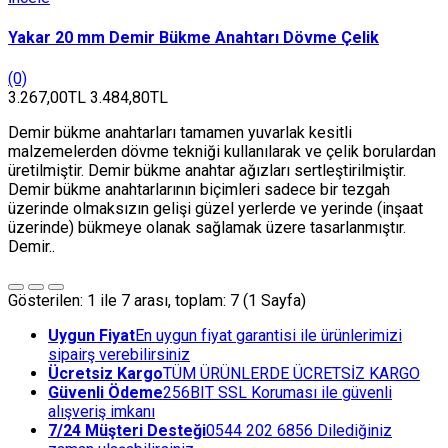
Yakar 20 mm Demir Bükme Anahtarı Dövme Çelik
(0)
3.267,00TL
3.484,80TL
Demir bükme anahtarları tamamen yuvarlak kesitli
malzemelerden dövme tekniği kullanılarak ve çelik borulardan
üretilmiştir. Demir bükme anahtar ağızları sertleştirilmiştir.
Demir bükme anahtarlarının biçimleri sadece bir tezgah
üzerinde olmaksızın gelişi güzel yerlerde ve yerinde (inşaat
üzerinde) bükmeye olanak sağlamak üzere tasarlanmıştır.
Demir..
Gösterilen: 1 ile 7 arası, toplam: 7 (1 Sayfa)
Uygun Fiyat
En uygun fiyat garantisi ile ürünlerimizi
sipairş verebilirsiniz
Ücretsiz Kargo
TÜM ÜRÜNLERDE ÜCRETSİZ KARGO
Güvenli Ödeme
256BIT SSL Koruması ile güvenli
alışveriş imkanı
7/24 Müşteri Desteği
0544 202 6856 Dilediğiniz