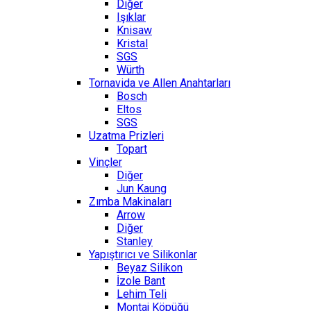
Diğer
Işıklar
Knisaw
Kristal
SGS
Würth
Tornavida ve Allen Anahtarları
Bosch
Eltos
SGS
Uzatma Prizleri
Topart
Vinçler
Diğer
Jun Kaung
Zımba Makinaları
Arrow
Diğer
Stanley
Yapıştırıcı ve Silikonlar
Beyaz Silikon
İzole Bant
Lehim Teli
Montaj Köpüğü