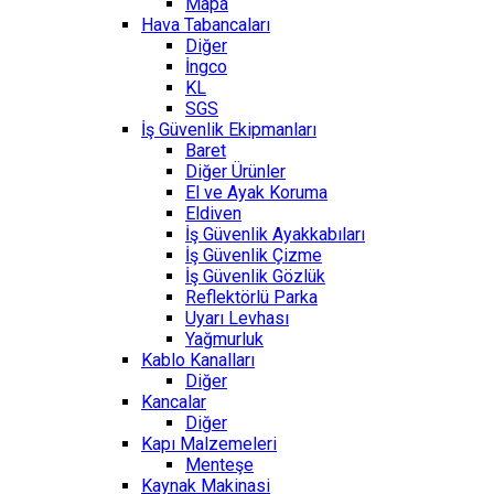
Mapa
Hava Tabancaları
Diğer
İngco
KL
SGS
İş Güvenlik Ekipmanları
Baret
Diğer Ürünler
El ve Ayak Koruma
Eldiven
İş Güvenlik Ayakkabıları
İş Güvenlik Çizme
İş Güvenlik Gözlük
Reflektörlü Parka
Uyarı Levhası
Yağmurluk
Kablo Kanalları
Diğer
Kancalar
Diğer
Kapı Malzemeleri
Menteşe
Kaynak Makinasi