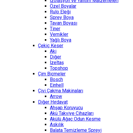
İzolasyon ve Yalıtım Malzemeleri
Özel Boyalar
Rulo Eleği
Sprey Boya
Tavan Boyası
Tiner
Vernikler
Yağlı Boya
Çekiç Keser
Aki
Diğer
İzeltaş
Topshop
Çim Biçmeler
Bosch
Einhell
Çivi Çakma Makinaları
Arrow
Diğer Hırdavat
Ahşap Koruyucu
Akü Takviye Cihazları
Akülü Ağaç Odun Kesme
Askılık
Balata Temizleme Spreyi