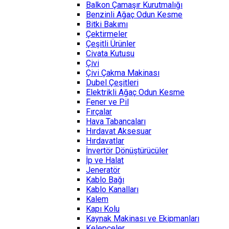
Balkon Çamaşır Kurutmalığı
Benzinli Ağaç Odun Kesme
Bitki Bakımı
Çektirmeler
Çeşitli Ürünler
Civata Kutusu
Çivi
Çivi Çakma Makinası
Dubel Çeşitleri
Elektrikli Ağaç Odun Kesme
Fener ve Pil
Fırçalar
Hava Tabancaları
Hırdavat Aksesuar
Hırdavatlar
İnvertör Dönüştürücüler
İp ve Halat
Jeneratör
Kablo Bağı
Kablo Kanalları
Kalem
Kapı Kolu
Kaynak Makinası ve Ekipmanları
Kelepçeler