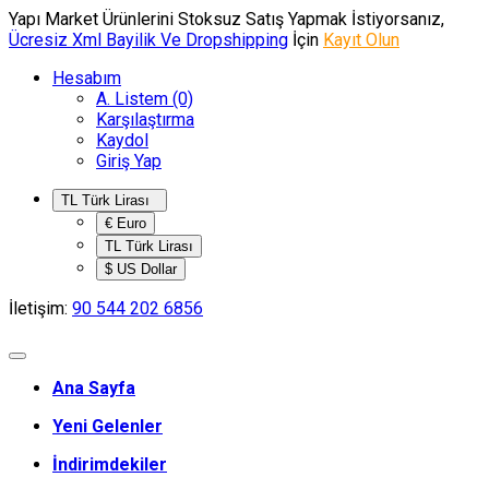
Yapı Market Ürünlerini Stoksuz Satış Yapmak İstiyorsanız,
Ücresiz Xml Bayilik Ve Dropshipping
İçin
Kayıt Olun
Hesabım
A. Listem (0)
Karşılaştırma
Kaydol
Giriş Yap
TL Türk Lirası
€ Euro
TL Türk Lirası
$ US Dollar
İletişim:
90 544 202 6856
Ana Sayfa
Yeni Gelenler
İndirimdekiler