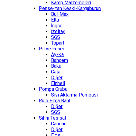
Kamp Malzemeleri
Pense-Yan Keski-Kargaburun
Bul-Max
Elta
İngco
İzeltaş
SGS
Topart
Pil ve Fener
Ay-Ka
Bahçem
Baku
Cata
Diğer
Einhell
Pompa Grubu
Sıvı Aktarma Pompası
Rulo Fırça Bant
Diğer
SGS
Sıhhı Tesisat
Candan
Diğer
E.c.a