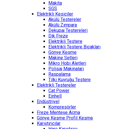
Makita
SGS
Elektrikli Kesiciler
Akülü Testereler
Akülü Zımpara
Dekupaj Testereleri
Dik Freze
Elektrikli Testere
Elektrikli Testere Bıçakları
Gönye Kesme
Makine Setleri
Mikro Hobi Aletleri
Polisaj Makinaları
Raspalama
Tilki Kuyruğu Testere
Elektrikli Testereler
Cat Power
Einhell
Endüstriyel
Kompresörler
Freze Menteşe Açma
Gönye Kesme Profil Kesme
Karıştırıcılar
Harç Karıştırıcı