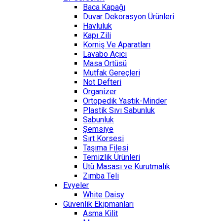
Baca Kapağı
Duvar Dekorasyon Ürünleri
Havluluk
Kapı Zili
Korniş Ve Aparatları
Lavabo Açıcı
Masa Örtüsü
Mutfak Gereçleri
Not Defteri
Organizer
Ortopedik Yastık-Minder
Plastik Sıvı Sabunluk
Sabunluk
Şemsiye
Sırt Korsesi
Taşıma Filesi
Temizlik Ürünleri
Ütü Masası ve Kurutmalık
Zımba Teli
Evyeler
White Daisy
Güvenlik Ekipmanları
Asma Kilit