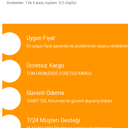
Gösterilen: 1 ile 5 arası, toplam: 5 (1 Sayfa)
Uygun Fiyat
En uygun fiyat garantisi ile ürünlerimizi sipairş verebilirsi
Ücretsiz Kargo
TÜM ÜRÜNLERDE ÜCRETSİZ KARGO
Güvenli Ödeme
256BIT SSL Koruması ile güvenli alışveriş imkanı
7/24 Müşteri Desteği