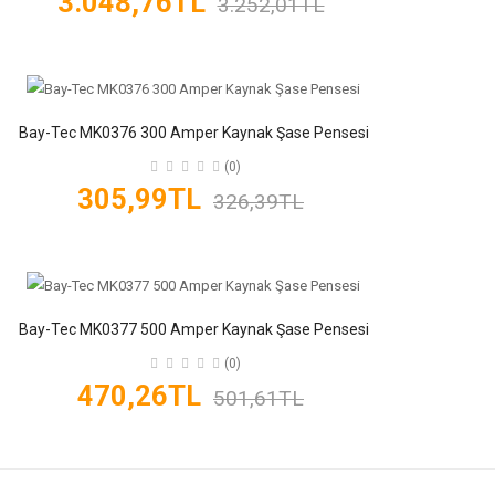
3.048,76TL
3.252,01TL
Bay-Tec MK0376 300 Amper Kaynak Şase Pensesi
(0)
305,99TL
326,39TL
Bay-Tec MK0377 500 Amper Kaynak Şase Pensesi
(0)
470,26TL
501,61TL