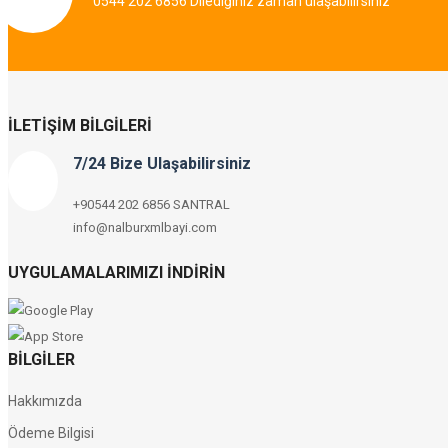
0544 202 6856 Dilediğiniz zaman ulaşabilirsiniz
İLETIŞIM BILGILERI
7/24 Bize Ulaşabilirsiniz
+90544 202 6856 SANTRAL
info@nalburxmlbayi.com
UYGULAMALARIMIZI İNDIRIN
BILGILER
Hakkımızda
Ödeme Bilgisi