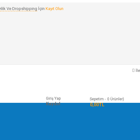
ilik Ve Dropshipping
İçin
Kayıt Olun
İle
Giriş Yap
Sepetim
0
Ürünler)
Kaydol
- 0,00TL