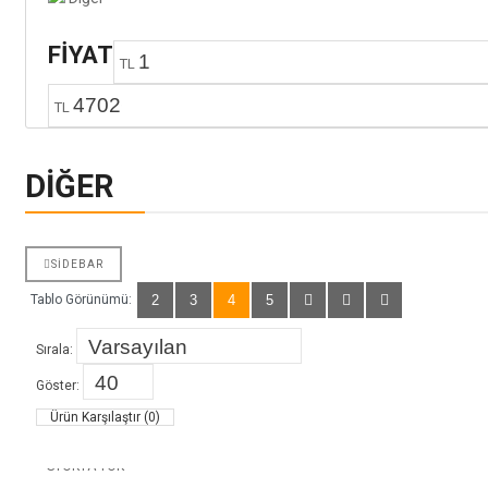
FIYAT
TL
TL
DIĞER
SIDEBAR
Tablo Görünümü:
2
3
4
5
Sırala:
Göster:
Ürün Karşılaştır (0)
STOKTA YOK