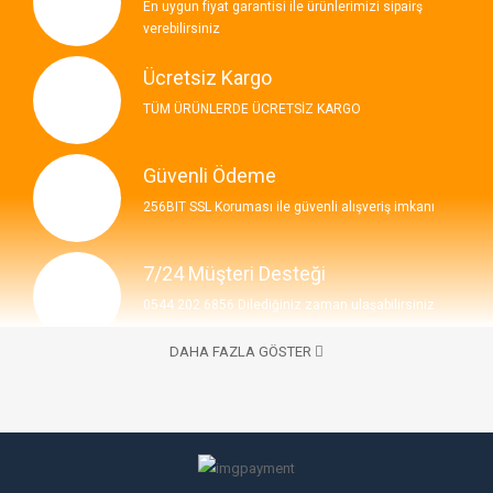
En uygun fiyat garantisi ile ürünlerimizi sipairş
verebilirsiniz
Ücretsiz Kargo
TÜM ÜRÜNLERDE ÜCRETSİZ KARGO
Güvenli Ödeme
256BIT SSL Koruması ile güvenli alışveriş imkanı
7/24 Müşteri Desteği
0544 202 6856 Dilediğiniz zaman ulaşabilirsiniz
DAHA FAZLA GÖSTER
İLETIŞIM BILGILERI
7/24 Bize Ulaşabilirsiniz