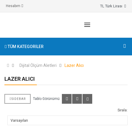
TL Türk Lirası
Hesabım
TÜM KATEGORILER
Dijital Ölçüm Aletleri
Lazer Alıcı
LAZER ALICI
Tablo Görünümü:
SIDEBAR
Sırala: