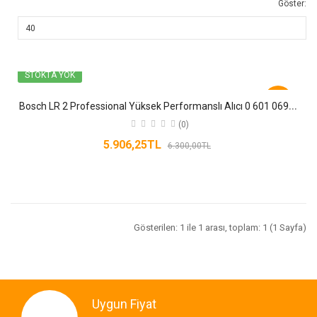
Göster:
STOKTA YOK
-6%
B
osch LR 2 Professional Yüksek Performanslı Alıcı 0 601 069 100
(0)
5.906,25TL
6.300,00TL
Gösterilen: 1 ile 1 arası, toplam: 1 (1 Sayfa)
Uygun Fiyat