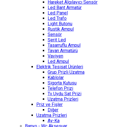
Hareket Algılayıcı Sensör
Led Bant Armatür
Led Panel
Led Trafo
Light Butonu
Rustik Ampul
Sensör
Şerit Led
Tasarruflu Ampul
Tavan Armatürü
Vaviyen
Led Ampul
Elektrik Tesisat Ürünleri
Grup Prizli Uzatma
Kablolar
Sigorta Kutusu
Telefon Prizi
Tv Uydu Sat Prizi
Uzatma Prizleri
Priz ve Fişler
Diğer
Uzatma Prizleri
Ay-Ka
Banyo - Wc Aksesuar