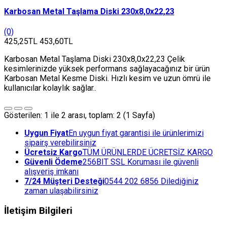
Karbosan Metal Taşlama Diski 230x8,0x22,23
(0)
425,25TL
453,60TL
Karbosan Metal Taşlama Diski 230x8,0x22,23 Çelik
kesimlerinizde yüksek performans sağlayacağınız bir ürün
Karbosan Metal Kesme Diski. Hızlı kesim ve uzun ömrü ile
kullanıcılar kolaylık sağlar..
Gösterilen: 1 ile 2 arası, toplam: 2 (1 Sayfa)
Uygun Fiyat
En uygun fiyat garantisi ile ürünlerimizi
sipairş verebilirsiniz
Ücretsiz Kargo
TÜM ÜRÜNLERDE ÜCRETSİZ KARGO
Güvenli Ödeme
256BIT SSL Koruması ile güvenli
alışveriş imkanı
7/24 Müşteri Desteği
0544 202 6856 Dilediğiniz
zaman ulaşabilirsiniz
İletişim Bilgileri