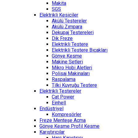
Makita
SGS
Elektrikli Kesiciler
Akülü Testereler
Akülü Zımpara
Dekupaj Testereleri
Dik Freze
Elektrikli Testere
Elektrikli Testere Bıçakları
Gönye Kesme
Makine Setleri
Mikro Hobi Aletleri
Polisaj Makinaları
Raspalama
Tilki Kuyruğu Testere
Elektrikli Testereler
Cat Power
Einhell
Endüstriyel
Kompresörler
Freze Menteşe Açma
Gönye Kesme Profil Kesme
Karıştırıcılar
Harç Karıştırıcı