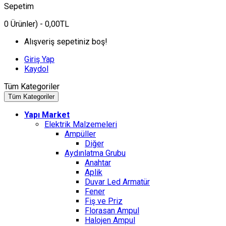
Sepetim
0
Ürünler)
- 0,00TL
Alışveriş sepetiniz boş!
Giriş Yap
Kaydol
Tüm Kategoriler
Tüm Kategoriler
Yapı Market
Elektrik Malzemeleri
Ampüller
Diğer
Aydınlatma Grubu
Anahtar
Aplik
Duvar Led Armatür
Fener
Fiş ve Priz
Florasan Ampul
Halojen Ampul