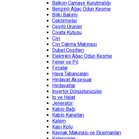
Balkon Çamaşır Kurutmalığı
Benzinli Ağaç Odun Kesme
Bitki Bakımı
Çektirmeler
Çeşitli Ürünler
Civata Kutusu
Çivi
Çivi Çakma Makinası
Dubel Çeşitleri
Elektrikli Ağaç Odun Kesme
Fener ve Pil
Fırçalar
Hava Tabancaları
Hırdavat Aksesuar
Hırdavatlar
İnvertör Dönüştürücüler
İp ve Halat
Jeneratör
Kablo Bağı
Kablo Kanalları
Kalem
Kapı Kolu
Kaynak Makinası ve Ekipmanları
Kelepçeler