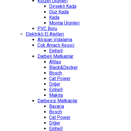
Klozet Ürünleri
Dirsekli Kada
Düz Kada
Kada
Montaj Ürünleri
PVC Boru
Elektrikli El Aletleri
Alçıpan Vidalama
Çok Amaçlı Kesici
Einhell
Darbeli Matkaplar
Attlas
Black&Decker
Bosch
Cat Power
Diğer
Einhell
Makita
Darbesiz Matkaplar
Bavaria
Bosch
Cat Power
Diğer
Einhell