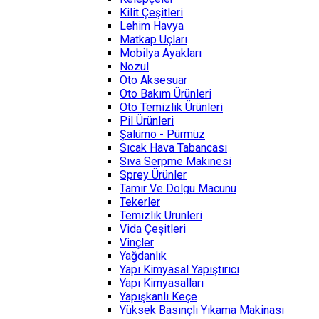
Kilit Çeşitleri
Lehim Havya
Matkap Uçları
Mobilya Ayakları
Nozul
Oto Aksesuar
Oto Bakım Ürünleri
Oto Temizlik Ürünleri
Pil Ürünleri
Şalümo - Pürmüz
Sıcak Hava Tabancası
Sıva Serpme Makinesi
Sprey Ürünler
Tamir Ve Dolgu Macunu
Tekerler
Temizlik Ürünleri
Vida Çeşitleri
Vinçler
Yağdanlık
Yapı Kimyasal Yapıştırıcı
Yapı Kimyasalları
Yapışkanlı Keçe
Yüksek Basınçlı Yıkama Makinası