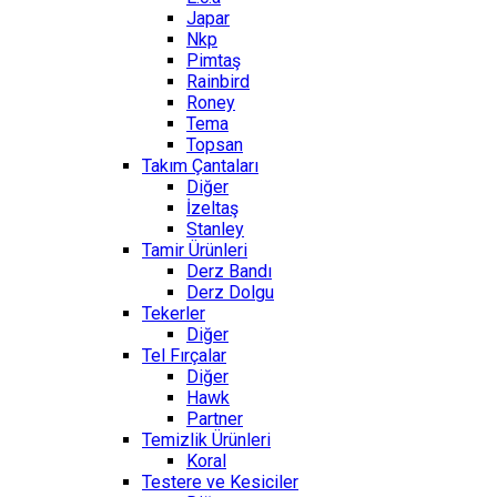
Japar
Nkp
Pimtaş
Rainbird
Roney
Tema
Topsan
Takım Çantaları
Diğer
İzeltaş
Stanley
Tamir Ürünleri
Derz Bandı
Derz Dolgu
Tekerler
Diğer
Tel Fırçalar
Diğer
Hawk
Partner
Temizlik Ürünleri
Koral
Testere ve Kesiciler