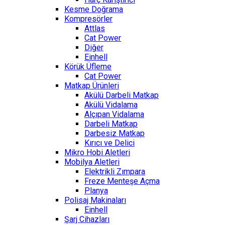
Kesme Doğrama
Kompresörler
Attlas
Cat Power
Diğer
Einhell
Körük Üfleme
Cat Power
Matkap Ürünleri
Akülü Darbeli Matkap
Akülü Vidalama
Alçıpan Vidalama
Darbeli Matkap
Darbesiz Matkap
Kırıcı ve Delici
Mikro Hobi Aletleri
Mobilya Aletleri
Elektrikli Zımpara
Freze Menteşe Açma
Planya
Polisaj Makinaları
Einhell
Şarj Cihazları