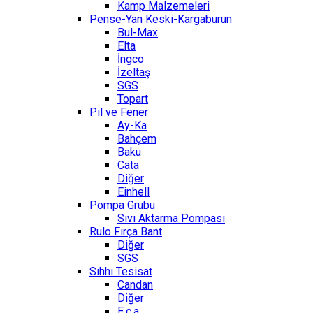
Kamp Malzemeleri
Pense-Yan Keski-Kargaburun
Bul-Max
Elta
İngco
İzeltaş
SGS
Topart
Pil ve Fener
Ay-Ka
Bahçem
Baku
Cata
Diğer
Einhell
Pompa Grubu
Sıvı Aktarma Pompası
Rulo Fırça Bant
Diğer
SGS
Sıhhı Tesisat
Candan
Diğer
E.c.a