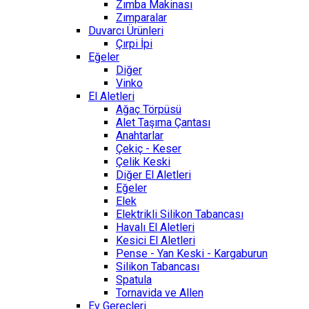
Zımba Makinası
Zımparalar
Duvarcı Ürünleri
Çırpi İpi
Eğeler
Diğer
Vinko
El Aletleri
Ağaç Törpüsü
Alet Taşıma Çantası
Anahtarlar
Çekiç - Keser
Çelik Keski
Diğer El Aletleri
Eğeler
Elek
Elektrikli Silikon Tabancası
Havalı El Aletleri
Kesici El Aletleri
Pense - Yan Keski - Kargaburun
Silikon Tabancası
Spatula
Tornavida ve Allen
Ev Gereçleri