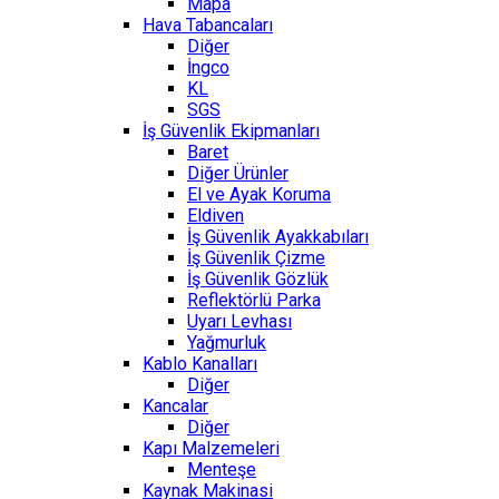
Mapa
Hava Tabancaları
Diğer
İngco
KL
SGS
İş Güvenlik Ekipmanları
Baret
Diğer Ürünler
El ve Ayak Koruma
Eldiven
İş Güvenlik Ayakkabıları
İş Güvenlik Çizme
İş Güvenlik Gözlük
Reflektörlü Parka
Uyarı Levhası
Yağmurluk
Kablo Kanalları
Diğer
Kancalar
Diğer
Kapı Malzemeleri
Menteşe
Kaynak Makinasi