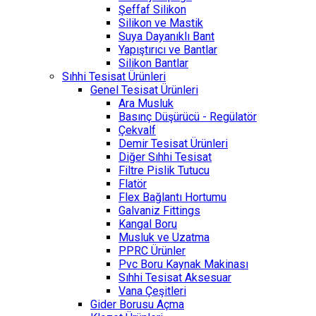
Şeffaf Silikon
Silikon ve Mastik
Suya Dayanıklı Bant
Yapıştırıcı ve Bantlar
Silikon Bantlar
Sıhhi Tesisat Ürünleri
Genel Tesisat Ürünleri
Ara Musluk
Basınç Düşürücü - Regülatör
Çekvalf
Demir Tesisat Ürünleri
Diğer Sıhhi Tesisat
Filtre Pislik Tutucu
Flatör
Flex Bağlantı Hortumu
Galvaniz Fittings
Kangal Boru
Musluk ve Uzatma
PPRC Ürünler
Pvc Boru Kaynak Makinası
Sıhhi Tesisat Aksesuar
Vana Çeşitleri
Gider Borusu Açma