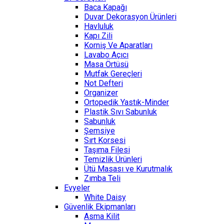
Baca Kapağı
Duvar Dekorasyon Ürünleri
Havluluk
Kapı Zili
Korniş Ve Aparatları
Lavabo Açıcı
Masa Örtüsü
Mutfak Gereçleri
Not Defteri
Organizer
Ortopedik Yastık-Minder
Plastik Sıvı Sabunluk
Sabunluk
Şemsiye
Sırt Korsesi
Taşıma Filesi
Temizlik Ürünleri
Ütü Masası ve Kurutmalık
Zımba Teli
Evyeler
White Daisy
Güvenlik Ekipmanları
Asma Kilit