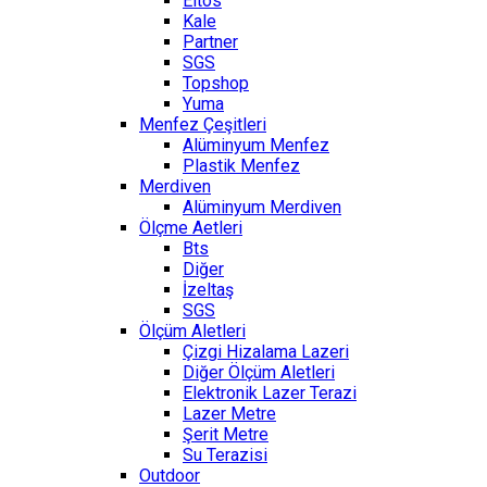
Eltos
Kale
Partner
SGS
Topshop
Yuma
Menfez Çeşitleri
Alüminyum Menfez
Plastik Menfez
Merdiven
Alüminyum Merdiven
Ölçme Aetleri
Bts
Diğer
İzeltaş
SGS
Ölçüm Aletleri
Çizgi Hizalama Lazeri
Diğer Ölçüm Aletleri
Elektronik Lazer Terazi
Lazer Metre
Şerit Metre
Su Terazisi
Outdoor