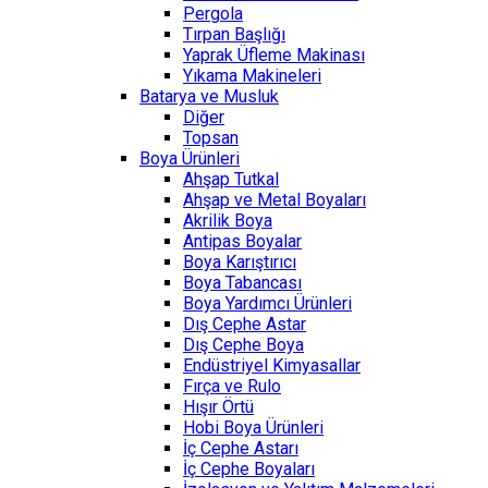
Pergola
Tırpan Başlığı
Yaprak Üfleme Makinası
Yıkama Makineleri
Batarya ve Musluk
Diğer
Topsan
Boya Ürünleri
Ahşap Tutkal
Ahşap ve Metal Boyaları
Akrilik Boya
Antipas Boyalar
Boya Karıştırıcı
Boya Tabancası
Boya Yardımcı Ürünleri
Dış Cephe Astar
Dış Cephe Boya
Endüstriyel Kimyasallar
Fırça ve Rulo
Hışır Örtü
Hobi Boya Ürünleri
İç Cephe Astarı
İç Cephe Boyaları