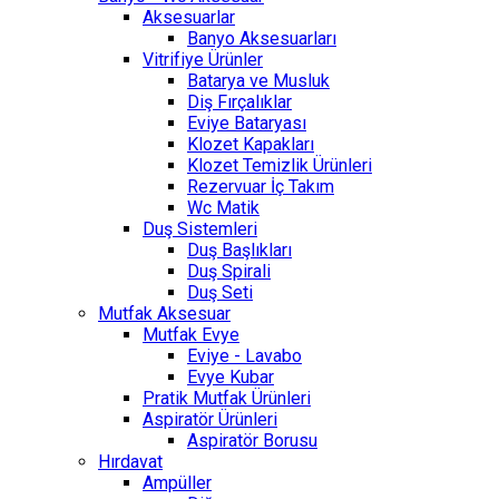
Aksesuarlar
Banyo Aksesuarları
Vitrifiye Ürünler
Batarya ve Musluk
Diş Fırçalıklar
Eviye Bataryası
Klozet Kapakları
Klozet Temizlik Ürünleri
Rezervuar İç Takım
Wc Matik
Duş Sistemleri
Duş Başlıkları
Duş Spirali
Duş Seti
Mutfak Aksesuar
Mutfak Evye
Eviye - Lavabo
Evye Kubar
Pratik Mutfak Ürünleri
Aspiratör Ürünleri
Aspiratör Borusu
Hırdavat
Ampüller