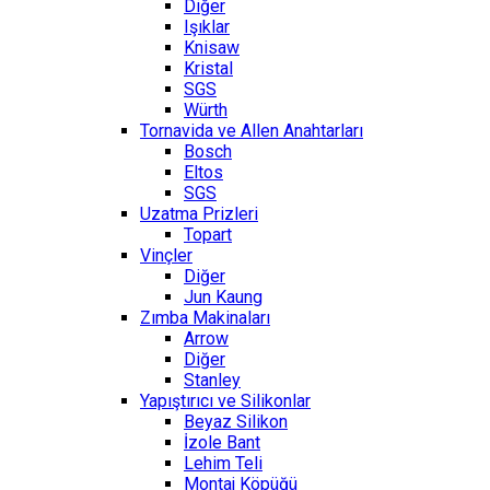
Diğer
Işıklar
Knisaw
Kristal
SGS
Würth
Tornavida ve Allen Anahtarları
Bosch
Eltos
SGS
Uzatma Prizleri
Topart
Vinçler
Diğer
Jun Kaung
Zımba Makinaları
Arrow
Diğer
Stanley
Yapıştırıcı ve Silikonlar
Beyaz Silikon
İzole Bant
Lehim Teli
Montaj Köpüğü