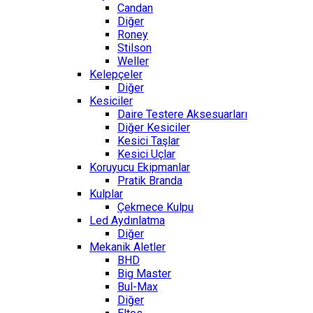
Candan
Diğer
Roney
Stilson
Weller
Kelepçeler
Diğer
Kesiciler
Daire Testere Aksesuarları
Diğer Kesiciler
Kesici Taşlar
Kesici Uçlar
Koruyucu Ekipmanlar
Pratik Branda
Kulplar
Çekmece Kulpu
Led Aydınlatma
Diğer
Mekanik Aletler
BHD
Big Master
Bul-Max
Diğer