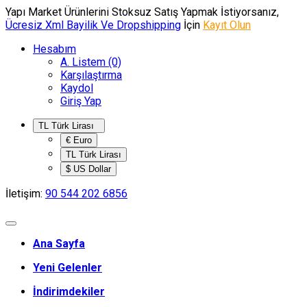
Yapı Market Ürünlerini Stoksuz Satış Yapmak İstiyorsanız,
Ücresiz Xml Bayilik Ve Dropshipping
İçin
Kayıt Olun
Hesabım
A. Listem (0)
Karşılaştırma
Kaydol
Giriş Yap
TL Türk Lirası
€ Euro
TL Türk Lirası
$ US Dollar
İletişim:
90 544 202 6856
Ana Sayfa
Yeni Gelenler
İndirimdekiler