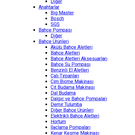
Diğer
Anahtarlar
Big Master
Bosch
SGS
Bahçe Pompası
Diğer
Bahçe Ürünleri
Akülü Bahçe Aletleri
Bahçe Aletleri
Bahçe Aletleri Aksesuarları
Bahçe Su Pompası
Benzinli El Aletleri
Çalı Tırpanları
Çim Biçme Makinası
Çit Budama Makinası
Dal Budama
Dalgıç ve Bahçe Pompaları
Demir Tulumba
Diğer Bahçe Ürünleri
Elektrikli Bahçe Aletleri
Hortum
İlaçlama Pompaları
Kenar Kesme Makinası