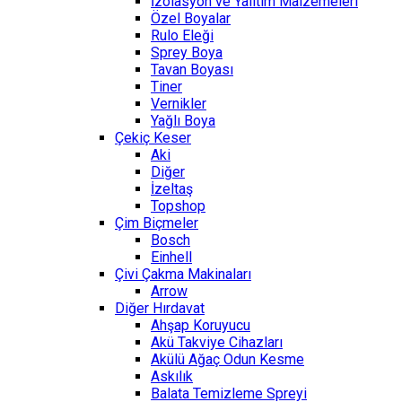
İzolasyon ve Yalıtım Malzemeleri
Özel Boyalar
Rulo Eleği
Sprey Boya
Tavan Boyası
Tiner
Vernikler
Yağlı Boya
Çekiç Keser
Aki
Diğer
İzeltaş
Topshop
Çim Biçmeler
Bosch
Einhell
Çivi Çakma Makinaları
Arrow
Diğer Hırdavat
Ahşap Koruyucu
Akü Takviye Cihazları
Akülü Ağaç Odun Kesme
Askılık
Balata Temizleme Spreyi