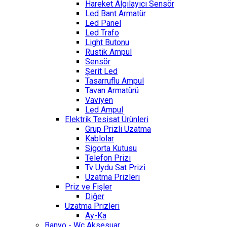
Hareket Algılayıcı Sensör
Led Bant Armatür
Led Panel
Led Trafo
Light Butonu
Rustik Ampul
Sensör
Şerit Led
Tasarruflu Ampul
Tavan Armatürü
Vaviyen
Led Ampul
Elektrik Tesisat Ürünleri
Grup Prizli Uzatma
Kablolar
Sigorta Kutusu
Telefon Prizi
Tv Uydu Sat Prizi
Uzatma Prizleri
Priz ve Fişler
Diğer
Uzatma Prizleri
Ay-Ka
Banyo - Wc Aksesuar