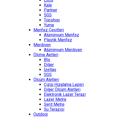
Eltos
Kale
Partner
SGS
Topshop
Yuma
Menfez Çeşitleri
Alüminyum Menfez
Plastik Menfez
Merdiven
Alüminyum Merdiven
Ölçme Aetleri
Bts
Diğer
İzeltaş
SGS
Ölçüm Aletleri
Çizgi Hizalama Lazeri
Diğer Ölçüm Aletleri
Elektronik Lazer Terazi
Lazer Metre
Şerit Metre
Su Terazisi
Outdoor