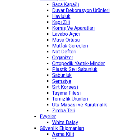
Baca Kapağı
Duvar Dekorasyon Ürünleri
Havluluk
Kapı Zili
Korniş Ve Aparatları
Lavabo Açıcı
Masa Örtüsü
Mutfak Gereçleri
Not Defteri
Organizer
Ortopedik Yastık-Minder
Plastik Sıvı Sabunluk
Sabunluk
Şemsiye
Sırt Korsesi
Taşıma Filesi
Temizlik Ürünleri
Ütü Masası ve Kurutmalık
Zımba Teli
Evyeler
White Daisy
Güvenlik Ekipmanları
Asma Kilit