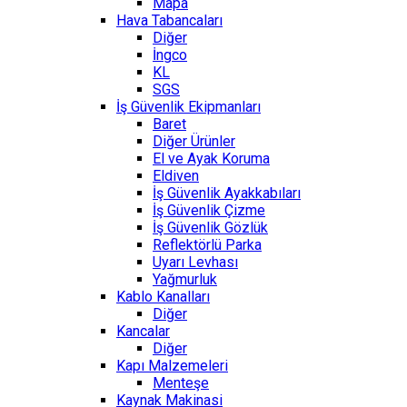
Mapa
Hava Tabancaları
Diğer
İngco
KL
SGS
İş Güvenlik Ekipmanları
Baret
Diğer Ürünler
El ve Ayak Koruma
Eldiven
İş Güvenlik Ayakkabıları
İş Güvenlik Çizme
İş Güvenlik Gözlük
Reflektörlü Parka
Uyarı Levhası
Yağmurluk
Kablo Kanalları
Diğer
Kancalar
Diğer
Kapı Malzemeleri
Menteşe
Kaynak Makinasi