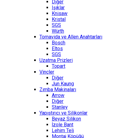
Diğer
Işıklar
Knisaw
Kristal
SGS
Würth
Tornavida ve Allen Anahtarları
Bosch
Eltos
SGS
Uzatma Prizleri
Topart
Vinçler
Diğer
Jun Kaung
Zımba Makinaları
Arrow
Diğer
Stanley
Yapıştırıcı ve Silikonlar
Beyaz Silikon
İzole Bant
Lehim Teli
Montaj Köpüğü