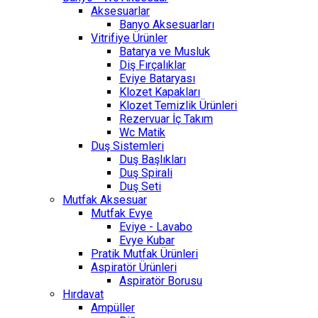
Aksesuarlar
Banyo Aksesuarları
Vitrifiye Ürünler
Batarya ve Musluk
Diş Fırçalıklar
Eviye Bataryası
Klozet Kapakları
Klozet Temizlik Ürünleri
Rezervuar İç Takım
Wc Matik
Duş Sistemleri
Duş Başlıkları
Duş Spirali
Duş Seti
Mutfak Aksesuar
Mutfak Evye
Eviye - Lavabo
Evye Kubar
Pratik Mutfak Ürünleri
Aspiratör Ürünleri
Aspiratör Borusu
Hırdavat
Ampüller