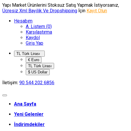
Yapı Market Ürünlerini Stoksuz Satış Yapmak İstiyorsanız,
Ücresiz Xml Bayilik Ve Dropshipping
İçin
Kayıt Olun
Hesabım
A. Listem (0)
Karşılaştırma
Kaydol
Giriş Yap
TL Türk Lirası
€ Euro
TL Türk Lirası
$ US Dollar
İletişim:
90 544 202 6856
Ana Sayfa
Yeni Gelenler
İndirimdekiler