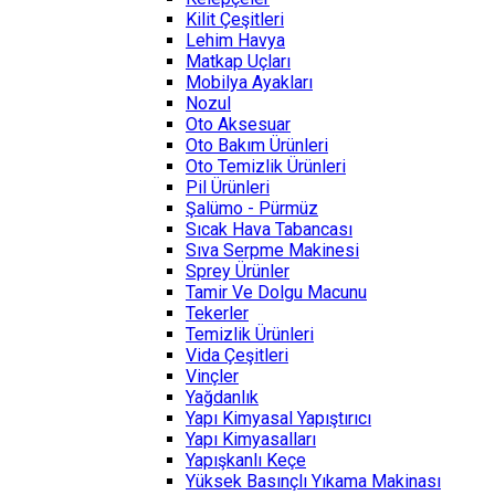
Kilit Çeşitleri
Lehim Havya
Matkap Uçları
Mobilya Ayakları
Nozul
Oto Aksesuar
Oto Bakım Ürünleri
Oto Temizlik Ürünleri
Pil Ürünleri
Şalümo - Pürmüz
Sıcak Hava Tabancası
Sıva Serpme Makinesi
Sprey Ürünler
Tamir Ve Dolgu Macunu
Tekerler
Temizlik Ürünleri
Vida Çeşitleri
Vinçler
Yağdanlık
Yapı Kimyasal Yapıştırıcı
Yapı Kimyasalları
Yapışkanlı Keçe
Yüksek Basınçlı Yıkama Makinası