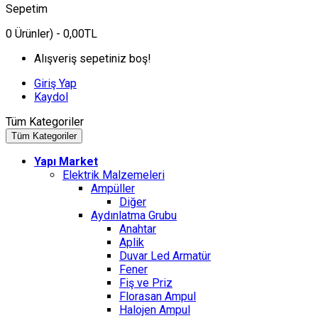
Sepetim
0
Ürünler)
- 0,00TL
Alışveriş sepetiniz boş!
Giriş Yap
Kaydol
Tüm Kategoriler
Tüm Kategoriler
Yapı Market
Elektrik Malzemeleri
Ampüller
Diğer
Aydınlatma Grubu
Anahtar
Aplik
Duvar Led Armatür
Fener
Fiş ve Priz
Florasan Ampul
Halojen Ampul