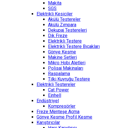
Makita
SGS
Elektrikli Kesiciler
Akülü Testereler
Akülü Zımpara
Dekupaj Testereleri
Dik Freze
Elektrikli Testere
Elektrikli Testere Bıçakları
Gönye Kesme
Makine Setleri
Mikro Hobi Aletleri
Polisaj Makinaları
Raspalama
Tilki Kuyruğu Testere
Elektrikli Testereler
Cat Power
Einhell
Endüstriyel
Kompresörler
Freze Menteşe Açma
Gönye Kesme Profil Kesme
Karıştırıcılar
Harç Karıştırıcı