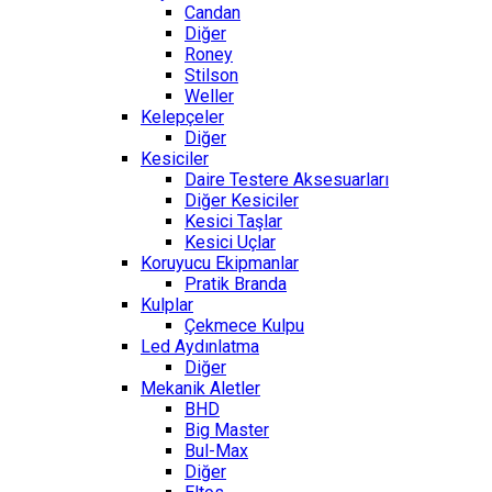
Candan
Diğer
Roney
Stilson
Weller
Kelepçeler
Diğer
Kesiciler
Daire Testere Aksesuarları
Diğer Kesiciler
Kesici Taşlar
Kesici Uçlar
Koruyucu Ekipmanlar
Pratik Branda
Kulplar
Çekmece Kulpu
Led Aydınlatma
Diğer
Mekanik Aletler
BHD
Big Master
Bul-Max
Diğer