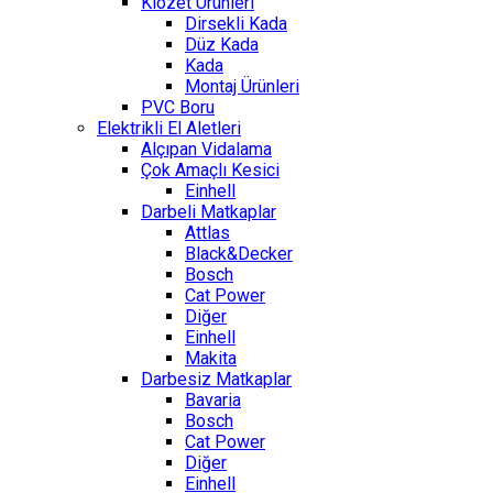
Klozet Ürünleri
Dirsekli Kada
Düz Kada
Kada
Montaj Ürünleri
PVC Boru
Elektrikli El Aletleri
Alçıpan Vidalama
Çok Amaçlı Kesici
Einhell
Darbeli Matkaplar
Attlas
Black&Decker
Bosch
Cat Power
Diğer
Einhell
Makita
Darbesiz Matkaplar
Bavaria
Bosch
Cat Power
Diğer
Einhell