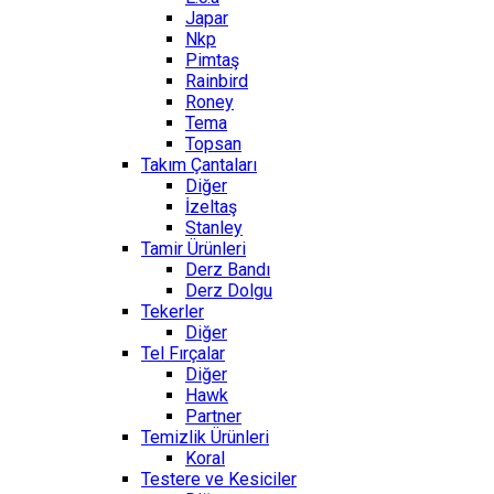
Japar
Nkp
Pimtaş
Rainbird
Roney
Tema
Topsan
Takım Çantaları
Diğer
İzeltaş
Stanley
Tamir Ürünleri
Derz Bandı
Derz Dolgu
Tekerler
Diğer
Tel Fırçalar
Diğer
Hawk
Partner
Temizlik Ürünleri
Koral
Testere ve Kesiciler