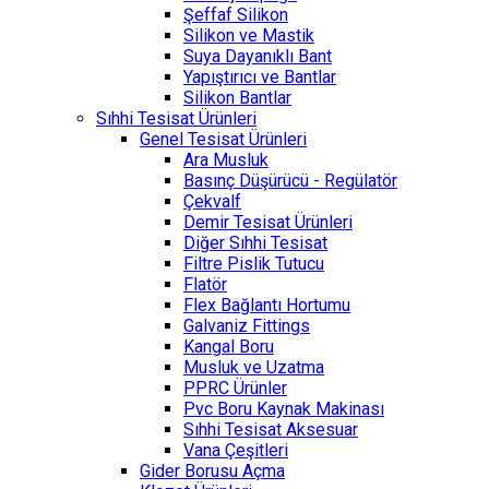
Şeffaf Silikon
Silikon ve Mastik
Suya Dayanıklı Bant
Yapıştırıcı ve Bantlar
Silikon Bantlar
Sıhhi Tesisat Ürünleri
Genel Tesisat Ürünleri
Ara Musluk
Basınç Düşürücü - Regülatör
Çekvalf
Demir Tesisat Ürünleri
Diğer Sıhhi Tesisat
Filtre Pislik Tutucu
Flatör
Flex Bağlantı Hortumu
Galvaniz Fittings
Kangal Boru
Musluk ve Uzatma
PPRC Ürünler
Pvc Boru Kaynak Makinası
Sıhhi Tesisat Aksesuar
Vana Çeşitleri
Gider Borusu Açma