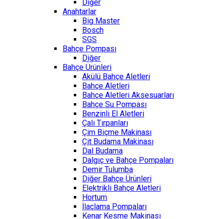
Diğer
Anahtarlar
Big Master
Bosch
SGS
Bahçe Pompası
Diğer
Bahçe Ürünleri
Akülü Bahçe Aletleri
Bahçe Aletleri
Bahçe Aletleri Aksesuarları
Bahçe Su Pompası
Benzinli El Aletleri
Çalı Tırpanları
Çim Biçme Makinası
Çit Budama Makinası
Dal Budama
Dalgıç ve Bahçe Pompaları
Demir Tulumba
Diğer Bahçe Ürünleri
Elektrikli Bahçe Aletleri
Hortum
İlaçlama Pompaları
Kenar Kesme Makinası