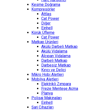
Kesme Doğrama
Kompresörler
Attlas
Cat Power
Diğer
Einhell
Körük Üfleme
Cat Power
Matkap Ürünleri
Akülü Darbeli Matkap
Akülü Vidalama
Alçıpan Vidalama
Darbeli Matkap
Darbesiz Matkap
Kırıcı ve Delici
Mikro Hobi Aletleri
Mobilya Aletleri
Elektrikli Zımpara
Freze Menteşe Açma
Planya
Polisaj Makinaları
Einhell
Şarj Cihazları