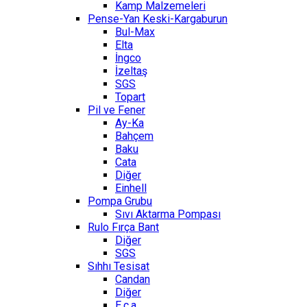
Kamp Malzemeleri
Pense-Yan Keski-Kargaburun
Bul-Max
Elta
İngco
İzeltaş
SGS
Topart
Pil ve Fener
Ay-Ka
Bahçem
Baku
Cata
Diğer
Einhell
Pompa Grubu
Sıvı Aktarma Pompası
Rulo Fırça Bant
Diğer
SGS
Sıhhı Tesisat
Candan
Diğer
E.c.a