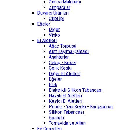
Zımba Makinası
Zımparalar
Duvarcı Ürünleri
Çırpi İpi
Eğeler
Diğer
Vinko
El Aletleri
Ağaç Törpüsü
Alet Taşıma Çantası
Anahtarlar
Çekiç - Keser
Çelik Keski
Diğer El Aletleri
Eğeler
Elek
Elektrikli Silikon Tabancası
Havalı El Aletleri
Kesici El Aletleri
Pense - Yan Keski - Kargaburun
Silikon Tabancası
Spatula
Tornavida ve Allen
Ev Gereçleri