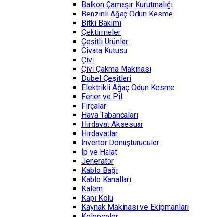
Balkon Çamaşır Kurutmalığı
Benzinli Ağaç Odun Kesme
Bitki Bakımı
Çektirmeler
Çeşitli Ürünler
Civata Kutusu
Çivi
Çivi Çakma Makinası
Dubel Çeşitleri
Elektrikli Ağaç Odun Kesme
Fener ve Pil
Fırçalar
Hava Tabancaları
Hırdavat Aksesuar
Hırdavatlar
İnvertör Dönüştürücüler
İp ve Halat
Jeneratör
Kablo Bağı
Kablo Kanalları
Kalem
Kapı Kolu
Kaynak Makinası ve Ekipmanları
Kelepçeler