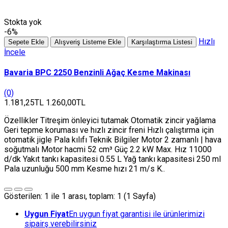
Stokta yok
-6%
Hızlı
Sepete Ekle
Alışveriş Listeme Ekle
Karşılaştırma Listesi
İncele
Bavaria BPC 2250 Benzinli Ağaç Kesme Makinası
(0)
1.181,25TL
1.260,00TL
Özellikler Titreşim önleyici tutamak Otomatik zincir yağlama
Geri tepme koruması ve hızlı zincir freni Hızlı çalıştırma için
otomatik jigle Pala kılıfı Teknik Bilgiler Motor 2 zamanlı | hava
soğutmalı Motor hacmi 52 cm³ Güç 2.2 kW Max. Hız 11000
d/dk Yakıt tankı kapasitesi 0.55 L Yağ tankı kapasitesi 250 ml
Pala uzunluğu 500 mm Kesme hızı 21 m/s K..
Gösterilen: 1 ile 1 arası, toplam: 1 (1 Sayfa)
Uygun Fiyat
En uygun fiyat garantisi ile ürünlerimizi
sipairş verebilirsiniz