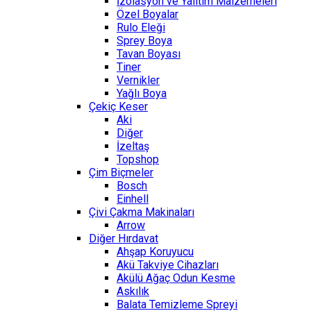
İzolasyon ve Yalıtım Malzemeleri
Özel Boyalar
Rulo Eleği
Sprey Boya
Tavan Boyası
Tiner
Vernikler
Yağlı Boya
Çekiç Keser
Aki
Diğer
İzeltaş
Topshop
Çim Biçmeler
Bosch
Einhell
Çivi Çakma Makinaları
Arrow
Diğer Hırdavat
Ahşap Koruyucu
Akü Takviye Cihazları
Akülü Ağaç Odun Kesme
Askılık
Balata Temizleme Spreyi