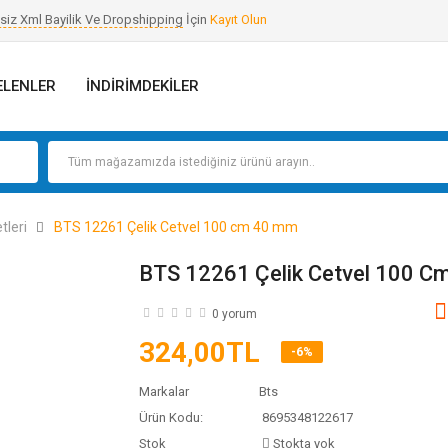
siz Xml Bayilik Ve Dropshipping
İçin
Kayıt Olun
GALVANIZ FITTINGS
HAVA TABANCALARI
ELENLER
İNDIRIMDEKILER
HIRDAVAT MALZEMELERI
HOBBY BOYALAR
İÇ CEPHE BOYASI
tleri
BTS 12261 Çelik Cetvel 100 cm 40 mm
İKAZ LEVHALARI
BTS 12261 Çelik Cetvel 100 
0 yorum
İLK YARDIM LEVHALARI
324,00TL
-6%
İNŞAAT BOYALARI
Markalar
Bts
İNŞAAT EL ALETLERI
Ürün Kodu:
8695348122617
Stok
Stokta yok