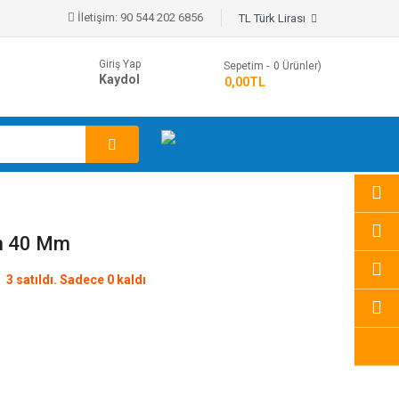
İletişim:
90 544 202 6856
TL Türk Lirası
Giriş Yap
Sepetim
0
Ürünler)
Kaydol
- 0,00TL
Cm 40 Mm
3 satıldı. Sadece 0 kaldı