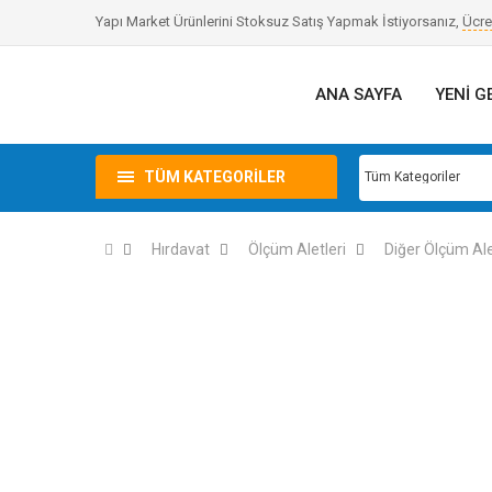
Yapı Market Ürünlerini Stoksuz Satış Yapmak İstiyorsanız,
Ücre
ANA SAYFA
YENI G
TÜM KATEGORILER
Hırdavat
Ölçüm Aletleri
Diğer Ölçüm Ale