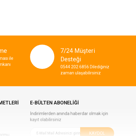
×
eme
7/24 Müşteri
Desteği
ası ile
imkanı
0544 202 6856 Dilediğiniz
zaman ulaşabilirsiniz
METLERİ
E-BÜLTEN ABONELIĞI
İndirimlerden anında haberdar olmak için
kayıt olabilirsiniz
KAYDOL
Formu