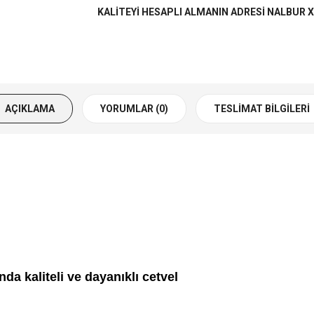
KALITEYI HESAPLI ALMANIN ADRESI NALBUR X
KOMPRESÖRLER
KORUYUCU EKIPMANLAR
KUMPASLAR - KUMPAS ÇEŞITLERI
AÇIKLAMA
YORUMLAR (0)
TESLIMAT BILGILERI
LEHIM KAYNAK MUM SILIKON
MAKINA LEVHALARI
MATKAP UÇLARI
MATKAPLAR
MEKANIK ALETLER
a kaliteli ve dayanıklı cetvel
MUSLUK VE UZATMA