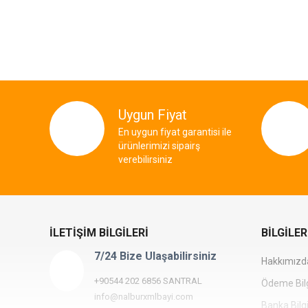
So Extra Slider: Gösterilecek öğe yok!
Uygun Fiyat
En uygun fiyat garantisi ile
ürünlerimizi sipairş
verebilirsiniz
İLETIŞIM BILGILERI
BILGILER
7/24 Bize Ulaşabilirsiniz
Hakkımızd
+90544 202 6856 SANTRAL
Ödeme Bilg
info@nalburxmlbayi.com
Banka Bilgi