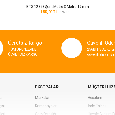
BTS 12358 Şerit Metre 3 Metre 19 mm
180,01TL
192,01TL
Ücretsiz Kargo
Güvenli Öd
TÜM ÜRÜNLERDE
256BIT SSL Korum
ÜCRETSİZ KARGO
güvenli alışveriş 
EKSTRALAR
MÜŞTERİ HİZ
a
Markalar
Hesabım
isi
Kampanyalar
İade Talebi
leri
Satş Ortaklığı
Havale Bildirim 