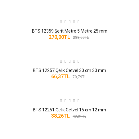
SIHHI TESISAT
SIHHI TESISAT ÜRÜNLERI
BTS 12359 Şerit Metre 5 Metre 25 mm
270,00TL
SOĞUTUCU FAN KLIMA VANTILATÖR
288,00TL
SU TERAZISI VE ÖLÇME ALETLERI
TAŞLAMA MAKINALARI
BTS 12257 Çelik Cetvel 30 cm 30 mm
66,37TL
70,79TL
TAŞLAMA MAKINASI
TAŞLAMALAR
BTS 12251 Çelik Cetvel 15 cm 12 mm
TEMIZLIK ÜRÜNLERI
38,26TL
40,81TL
TESISAT MALZEMESI