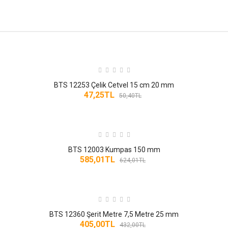
ÖLÇME ALETLERI
OTO BAKIM ÜRÜNLERI
OTO GRUBU
OTO SERVIS EKIPMANLARI
BTS 12253 Çelik Cetvel 15 cm 20 mm
47,25TL
50,40TL
PLANYA
PLASTIK KELEPÇE
POELSAN KAPLIN MALZEMESI
BTS 12003 Kumpas 150 mm
585,01TL
624,01TL
SENTETIK BOYALAR
SERVIS ALET VE EKIPMANLARI
BTS 12360 Şerit Metre 7,5 Metre 25 mm
SERVIS EKIPMANLARI
405,00TL
432,00TL