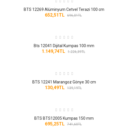
TESTERE VE KESICILER
BTS 12269 Alüminyum Cetvel Terazi 100 cm
TESTERELER
652,51TL
696,01TL
VANALAR ÇEŞITLERI
VIDA ÇEŞITLERI
Bts 12041 Dijital Kumpas 100 mm
1.149,74TL
1.226,39TL
YANGIN LEVHALARI
YAPI KIMYASALLARI
YAPRAK TOPLAMA ÜFLEME
BTS 12241 Marangoz Gönye 30 cm
130,49TL
139,19TL
ZIMPARA ÇEŞITLERI
YAPI MARKET
BTS BTS12005 Kumpas 150 mm
ELEKTRIK MALZEMELERI
695,25TL
741,60TL