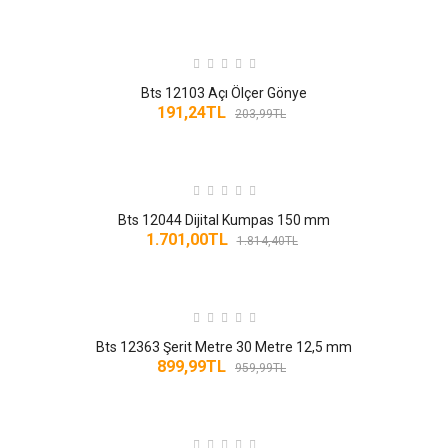
MUTFAK AKSESUAR
HIRDAVAT
Bts 12103 Açı Ölçer Gönye
191,24TL
203,99TL
Bts 12044 Dijital Kumpas 150 mm
1.701,00TL
1.814,40TL
Bts 12363 Şerit Metre 30 Metre 12,5 mm
899,99TL
959,99TL