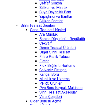
Şeffaf Silikon
Silikon ve Mastik
Suya Dayanıklı Bant
Yapıştırıcı ve Bantlar
Silikon Bantlar
Sıhhi Tesisat Ürünleri
Genel Tesisat Ürünleri
Ara Musluk
Basınç Düşürücü - Regülatör
Çekvalf
Demir Tesisat Ürünleri
Diğer Sıhhi Tesisat
Filtre Pislik Tutucu
Flatör
Flex Bağlantı Hortumu
Galvaniz Fittings
Kangal Boru
Musluk ve Uzatma
PPRC Ürünler
Pvc Boru Kaynak Makinası
Sıhhi Tesisat Aksesuar
Vana Çeşitleri
Gider Borusu Açma