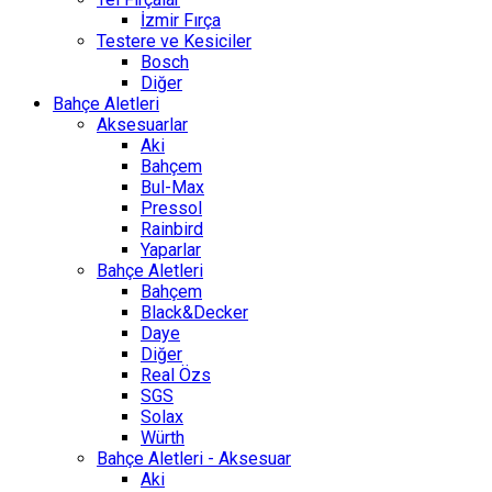
İzmir Fırça
Testere ve Kesiciler
Bosch
Diğer
Bahçe Aletleri
Aksesuarlar
Aki
Bahçem
Bul-Max
Pressol
Rainbird
Yaparlar
Bahçe Aletleri
Bahçem
Black&Decker
Daye
Diğer
Real Özs
SGS
Solax
Würth
Bahçe Aletleri - Aksesuar
Aki