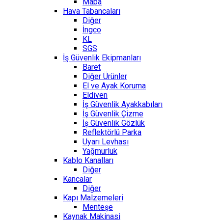
Mapa
Hava Tabancaları
Diğer
İngco
KL
SGS
İş Güvenlik Ekipmanları
Baret
Diğer Ürünler
El ve Ayak Koruma
Eldiven
İş Güvenlik Ayakkabıları
İş Güvenlik Çizme
İş Güvenlik Gözlük
Reflektörlü Parka
Uyarı Levhası
Yağmurluk
Kablo Kanalları
Diğer
Kancalar
Diğer
Kapı Malzemeleri
Menteşe
Kaynak Makinasi