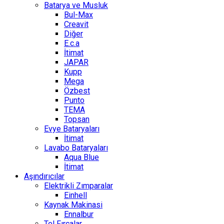
Batarya ve Musluk
Bul-Max
Creavit
Diğer
E.c.a
İtimat
JAPAR
Kupp
Mega
Özbest
Punto
TEMA
Topsan
Evye Bataryaları
İtimat
Lavabo Bataryaları
Aqua Blue
İtimat
Aşındırıcılar
Elektrikli Zımparalar
Einhell
Kaynak Makinasi
Ennalbur
Tel Fırçalar