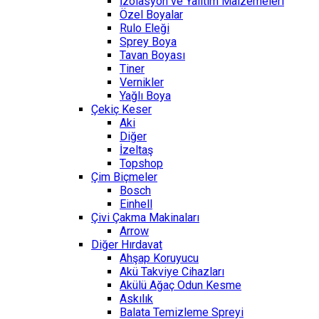
İzolasyon ve Yalıtım Malzemeleri
Özel Boyalar
Rulo Eleği
Sprey Boya
Tavan Boyası
Tiner
Vernikler
Yağlı Boya
Çekiç Keser
Aki
Diğer
İzeltaş
Topshop
Çim Biçmeler
Bosch
Einhell
Çivi Çakma Makinaları
Arrow
Diğer Hırdavat
Ahşap Koruyucu
Akü Takviye Cihazları
Akülü Ağaç Odun Kesme
Askılık
Balata Temizleme Spreyi