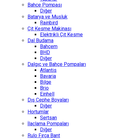
Bahçe Pompası
Diğer
Batarya ve Musluk
Rainbird
Çit Kesme Makinası
Elektrikli Çit Kesme
Dal Budama
Bahçem
BHD
Diğer
Dalgıç ve Bahçe Pompaları
Atlantis
Bavaria
Bilge
Brio
Einhell
Dış Cephe Boyaları
Diğer
Hortumlar
Sertsan
İlaçlama Pompaları
Diğer
Rulo Fırça Bant