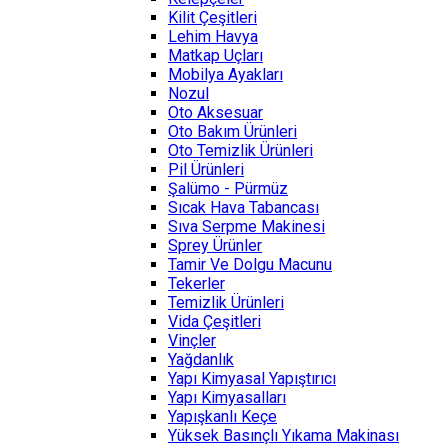
Kilit Çeşitleri
Lehim Havya
Matkap Uçları
Mobilya Ayakları
Nozul
Oto Aksesuar
Oto Bakım Ürünleri
Oto Temizlik Ürünleri
Pil Ürünleri
Şalümo - Pürmüz
Sıcak Hava Tabancası
Sıva Serpme Makinesi
Sprey Ürünler
Tamir Ve Dolgu Macunu
Tekerler
Temizlik Ürünleri
Vida Çeşitleri
Vinçler
Yağdanlık
Yapı Kimyasal Yapıştırıcı
Yapı Kimyasalları
Yapışkanlı Keçe
Yüksek Basınçlı Yıkama Makinası