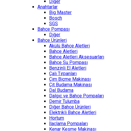
Diğer
Anahtarlar
Big Master
Bosch
SGS
Bahçe Pompası
Diğer
Bahçe Ürünleri
Akülü Bahçe Aletleri
Bahçe Aletleri
Bahçe Aletleri Aksesuarları
Bahçe Su Pompası
Benzinli El Aletleri
Çalı Tırpanları
Çim Biçme Makinası
Çit Budama Makinası
Dal Budama
Dalgıç ve Bahçe Pompaları
Demir Tulumba
Diğer Bahçe Ürünleri
Elektrikli Bahçe Aletleri
Hortum
İlaçlama Pompaları
Kenar Kesme Makinası