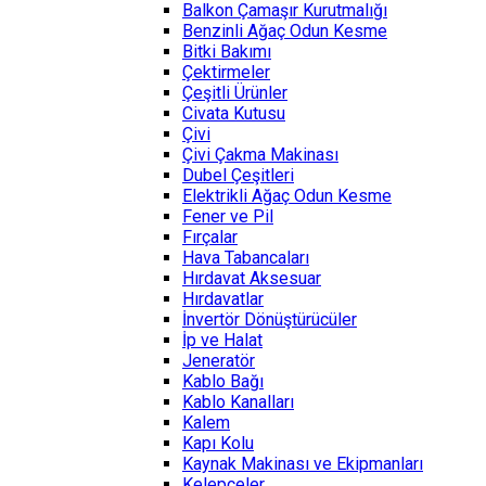
Balkon Çamaşır Kurutmalığı
Benzinli Ağaç Odun Kesme
Bitki Bakımı
Çektirmeler
Çeşitli Ürünler
Civata Kutusu
Çivi
Çivi Çakma Makinası
Dubel Çeşitleri
Elektrikli Ağaç Odun Kesme
Fener ve Pil
Fırçalar
Hava Tabancaları
Hırdavat Aksesuar
Hırdavatlar
İnvertör Dönüştürücüler
İp ve Halat
Jeneratör
Kablo Bağı
Kablo Kanalları
Kalem
Kapı Kolu
Kaynak Makinası ve Ekipmanları
Kelepçeler