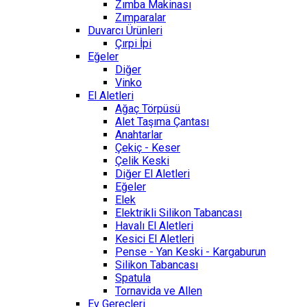
Zımba Makinası
Zımparalar
Duvarcı Ürünleri
Çırpi İpi
Eğeler
Diğer
Vinko
El Aletleri
Ağaç Törpüsü
Alet Taşıma Çantası
Anahtarlar
Çekiç - Keser
Çelik Keski
Diğer El Aletleri
Eğeler
Elek
Elektrikli Silikon Tabancası
Havalı El Aletleri
Kesici El Aletleri
Pense - Yan Keski - Kargaburun
Silikon Tabancası
Spatula
Tornavida ve Allen
Ev Gereçleri