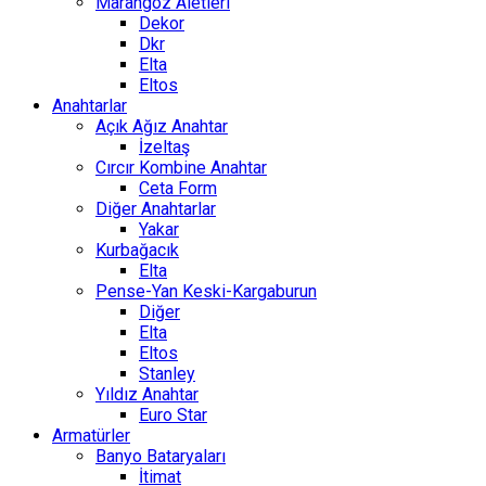
Marangoz Aletleri
Dekor
Dkr
Elta
Eltos
Anahtarlar
Açık Ağız Anahtar
İzeltaş
Cırcır Kombine Anahtar
Ceta Form
Diğer Anahtarlar
Yakar
Kurbağacık
Elta
Pense-Yan Keski-Kargaburun
Diğer
Elta
Eltos
Stanley
Yıldız Anahtar
Euro Star
Armatürler
Banyo Bataryaları
İtimat