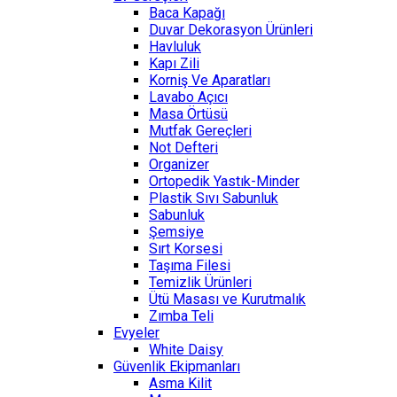
Baca Kapağı
Duvar Dekorasyon Ürünleri
Havluluk
Kapı Zili
Korniş Ve Aparatları
Lavabo Açıcı
Masa Örtüsü
Mutfak Gereçleri
Not Defteri
Organizer
Ortopedik Yastık-Minder
Plastik Sıvı Sabunluk
Sabunluk
Şemsiye
Sırt Korsesi
Taşıma Filesi
Temizlik Ürünleri
Ütü Masası ve Kurutmalık
Zımba Teli
Evyeler
White Daisy
Güvenlik Ekipmanları
Asma Kilit