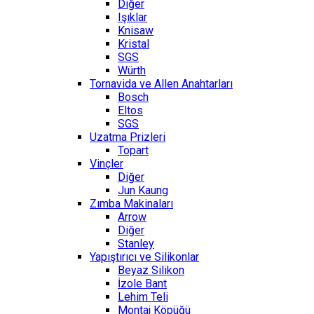
Diğer
Işıklar
Knisaw
Kristal
SGS
Würth
Tornavida ve Allen Anahtarları
Bosch
Eltos
SGS
Uzatma Prizleri
Topart
Vinçler
Diğer
Jun Kaung
Zımba Makinaları
Arrow
Diğer
Stanley
Yapıştırıcı ve Silikonlar
Beyaz Silikon
İzole Bant
Lehim Teli
Montaj Köpüğü