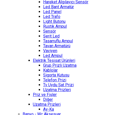
Hareket Algılayıcı Sensör
Led Bant Armatür
Led Panel
Led Trafo
Light Butonu
Rustik Ampul
Sensör
Şerit Led
Tasarruflu Ampul
Tavan Armatürü
Vaviyen
Led Ampul
Elektrik Tesisat Ürünleri
Grup Prizli Uzatma
Kablolar
Sigorta Kutusu
Telefon Prizi
Tv Uydu Sat Prizi
Uzatma Prizleri
Priz ve Fişler
Diğer
Uzatma Prizleri
Ay-Ka
Banyo - Wc Aksesuar