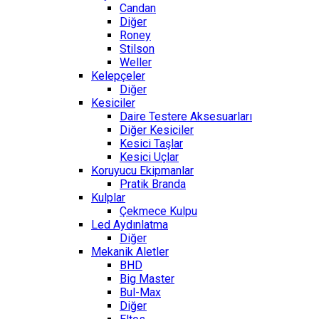
Candan
Diğer
Roney
Stilson
Weller
Kelepçeler
Diğer
Kesiciler
Daire Testere Aksesuarları
Diğer Kesiciler
Kesici Taşlar
Kesici Uçlar
Koruyucu Ekipmanlar
Pratik Branda
Kulplar
Çekmece Kulpu
Led Aydınlatma
Diğer
Mekanik Aletler
BHD
Big Master
Bul-Max
Diğer