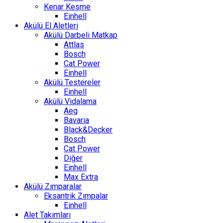
Kenar Kesme
Einhell
Akülü El Aletleri
Akülü Darbeli Matkap
Attlas
Bosch
Cat Power
Einhell
Akülü Testereler
Einhell
Akülü Vidalama
Aeg
Bavaria
Black&Decker
Bosch
Cat Power
Diğer
Einhell
Max Extra
Akülü Zımparalar
Eksantrik Zımpalar
Einhell
Alet Takımları