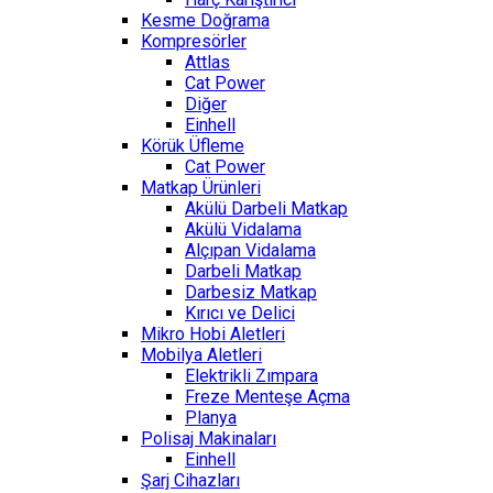
Kesme Doğrama
Kompresörler
Attlas
Cat Power
Diğer
Einhell
Körük Üfleme
Cat Power
Matkap Ürünleri
Akülü Darbeli Matkap
Akülü Vidalama
Alçıpan Vidalama
Darbeli Matkap
Darbesiz Matkap
Kırıcı ve Delici
Mikro Hobi Aletleri
Mobilya Aletleri
Elektrikli Zımpara
Freze Menteşe Açma
Planya
Polisaj Makinaları
Einhell
Şarj Cihazları