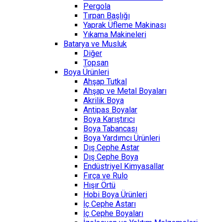
Pergola
Tırpan Başlığı
Yaprak Üfleme Makinası
Yıkama Makineleri
Batarya ve Musluk
Diğer
Topsan
Boya Ürünleri
Ahşap Tutkal
Ahşap ve Metal Boyaları
Akrilik Boya
Antipas Boyalar
Boya Karıştırıcı
Boya Tabancası
Boya Yardımcı Ürünleri
Dış Cephe Astar
Dış Cephe Boya
Endüstriyel Kimyasallar
Fırça ve Rulo
Hışır Örtü
Hobi Boya Ürünleri
İç Cephe Astarı
İç Cephe Boyaları