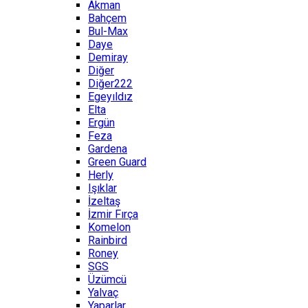
Akman
Bahçem
Bul-Max
Daye
Demiray
Diğer
Diğer222
Egeyıldız
Elta
Ergün
Feza
Gardena
Green Guard
Herly
Işıklar
İzeltaş
İzmir Fırça
Komelon
Rainbird
Roney
SGS
Üzümcü
Yalvaç
Yaparlar