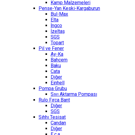
Kamp Malzemeleri
Pense-Yan Keski-Kargaburun
Bul-Max
Elta
İngco
İzeltaş
SGS
Topart
Pil ve Fener
Ay-Ka
Bahçem
Baku
Cata
Diğer
Einhell
Pompa Grubu
Sıvı Aktarma Pompası
Rulo Fırça Bant
Diğer
SGS
Sıhhı Tesisat
Candan
Diğer
E.c.a