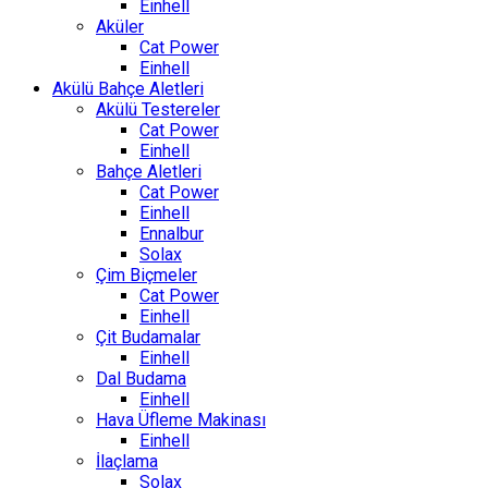
Einhell
Aküler
Cat Power
Einhell
Akülü Bahçe Aletleri
Akülü Testereler
Cat Power
Einhell
Bahçe Aletleri
Cat Power
Einhell
Ennalbur
Solax
Çim Biçmeler
Cat Power
Einhell
Çit Budamalar
Einhell
Dal Budama
Einhell
Hava Üfleme Makinası
Einhell
İlaçlama
Solax