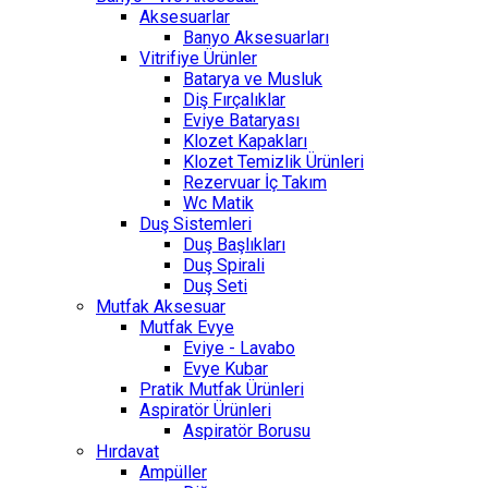
Aksesuarlar
Banyo Aksesuarları
Vitrifiye Ürünler
Batarya ve Musluk
Diş Fırçalıklar
Eviye Bataryası
Klozet Kapakları
Klozet Temizlik Ürünleri
Rezervuar İç Takım
Wc Matik
Duş Sistemleri
Duş Başlıkları
Duş Spirali
Duş Seti
Mutfak Aksesuar
Mutfak Evye
Eviye - Lavabo
Evye Kubar
Pratik Mutfak Ürünleri
Aspiratör Ürünleri
Aspiratör Borusu
Hırdavat
Ampüller