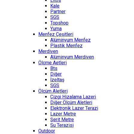
Eltos
Kale
Partner
SGS
Topshop
Yuma
Menfez Çeşitleri
Alüminyum Menfez
Plastik Menfez
Merdiven
Alüminyum Merdiven
Ölçme Aetleri
Bts
Diğer
İzeltaş
SGS
Ölçüm Aletleri
Çizgi Hizalama Lazeri
Diğer Ölçüm Aletleri
Elektronik Lazer Terazi
Lazer Metre
Şerit Metre
Su Terazisi
Outdoor