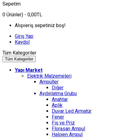
Sepetim
0
Ürünler)
- 0,00TL
Alışveriş sepetiniz boş!
Giriş Yap
Kaydol
Tüm Kategoriler
Tüm Kategoriler
Yapı Market
Elektrik Malzemeleri
Ampüller
Diğer
Aydınlatma Grubu
Anahtar
Aplik
Duvar Led Armatür
Fener
Fiş ve Priz
Florasan Ampul
Halojen Ampul