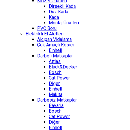
Klozet Ürünleri
Dirsekli Kada
Düz Kada
Kada
Montaj Ürünleri
PVC Boru
Elektrikli El Aletleri
Alçıpan Vidalama
Çok Amaçlı Kesici
Einhell
Darbeli Matkaplar
Attlas
Black&Decker
Bosch
Cat Power
Diğer
Einhell
Makita
Darbesiz Matkaplar
Bavaria
Bosch
Cat Power
Diğer
Einhell