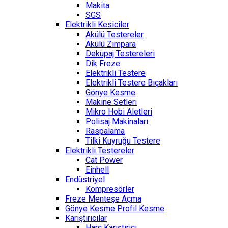
Makita
SGS
Elektrikli Kesiciler
Akülü Testereler
Akülü Zımpara
Dekupaj Testereleri
Dik Freze
Elektrikli Testere
Elektrikli Testere Bıçakları
Gönye Kesme
Makine Setleri
Mikro Hobi Aletleri
Polisaj Makinaları
Raspalama
Tilki Kuyruğu Testere
Elektrikli Testereler
Cat Power
Einhell
Endüstriyel
Kompresörler
Freze Menteşe Açma
Gönye Kesme Profil Kesme
Karıştırıcılar
Harç Karıştırıcı