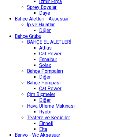
İzmir Frrça
Sprey Boyalar
Daye
Bahçe Aletleri - Aksesuar
İp ve Halatlar
Diğer
Bahçe Grubu
BAHÇE EL ALETLERİ
Attlas
Cat Power
Ennalbur
Solax
Bahçe Pompaları
Diğer
Bahçe Pompası
Cat Power
Çim Biçmeler
Diğer
Hava Üfleme Makinası
Ryobi
Testere ve Kesiciler
Einhell
Elta
Banyo - Wc Aksesuar