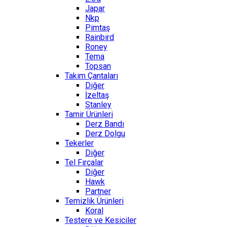
Japar
Nkp
Pimtaş
Rainbird
Roney
Tema
Topsan
Takım Çantaları
Diğer
İzeltaş
Stanley
Tamir Ürünleri
Derz Bandı
Derz Dolgu
Tekerler
Diğer
Tel Fırçalar
Diğer
Hawk
Partner
Temizlik Ürünleri
Koral
Testere ve Kesiciler