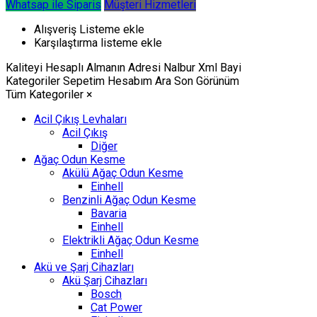
Whatsap ile Siparis
Müşteri Hizmetleri
Alışveriş Listeme ekle
Karşılaştırma listeme ekle
Kaliteyi Hesaplı Almanın Adresi Nalbur Xml Bayi
Kategoriler
Sepetim
Hesabım
Ara
Son Görünüm
Tüm Kategoriler
×
Acil Çıkış Levhaları
Acil Çıkış
Diğer
Ağaç Odun Kesme
Akülü Ağaç Odun Kesme
Einhell
Benzinli Ağaç Odun Kesme
Bavaria
Einhell
Elektrikli Ağaç Odun Kesme
Einhell
Akü ve Şarj Cihazları
Akü Şarj Cihazları
Bosch
Cat Power