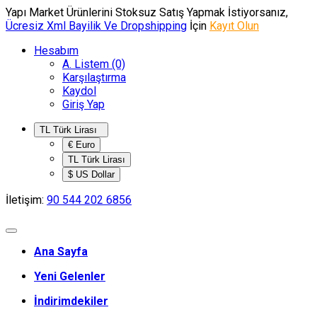
Yapı Market Ürünlerini Stoksuz Satış Yapmak İstiyorsanız,
Ücresiz Xml Bayilik Ve Dropshipping
İçin
Kayıt Olun
Hesabım
A. Listem (0)
Karşılaştırma
Kaydol
Giriş Yap
TL Türk Lirası
€ Euro
TL Türk Lirası
$ US Dollar
İletişim:
90 544 202 6856
Ana Sayfa
Yeni Gelenler
İndirimdekiler