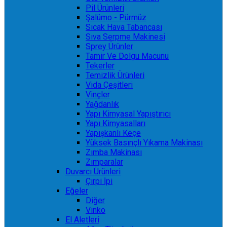
Pil Ürünleri
Şalümo - Pürmüz
Sıcak Hava Tabancası
Sıva Serpme Makinesi
Sprey Ürünler
Tamir Ve Dolgu Macunu
Tekerler
Temizlik Ürünleri
Vida Çeşitleri
Vinçler
Yağdanlık
Yapı Kimyasal Yapıştırıcı
Yapı Kimyasalları
Yapışkanlı Keçe
Yüksek Basınçlı Yıkama Makinası
Zımba Makinası
Zımparalar
Duvarcı Ürünleri
Çırpi İpi
Eğeler
Diğer
Vinko
El Aletleri