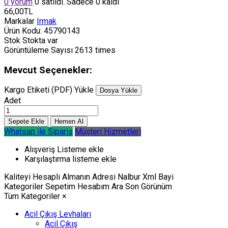
0 yorum
0 satıldı. Sadece 0 kaldı
66,00TL
Markalar
Irmak
Ürün Kodu:
45790143
Stok
Stokta var
Görüntüleme Sayısı
2613 times
Mevcut Seçenekler:
Kargo Etiketi (PDF) Yükle
Dosya Yükle
Adet
Whatsap ile Siparis
Müşteri Hizmetleri
Alışveriş Listeme ekle
Karşılaştırma listeme ekle
Kaliteyi Hesaplı Almanın Adresi Nalbur Xml Bayi
Kategoriler
Sepetim
Hesabım
Ara
Son Görünüm
Tüm Kategoriler
×
Acil Çıkış Levhaları
Acil Çıkış