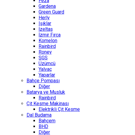
Feza
Gardena
Green Guard
Herly
Işıklar
İzeltaş
İzmir Fırça
Komelon
Rainbird
Roney
SGS
Üzümcü
Yalvaç
Yaparlar
Bahçe Pompası
Diğer
Batarya ve Musluk
Rainbird
Çit Kesme Makinası
Elektrikli Çit Kesme
Dal Budama
Bahçem
BHD
Diğer