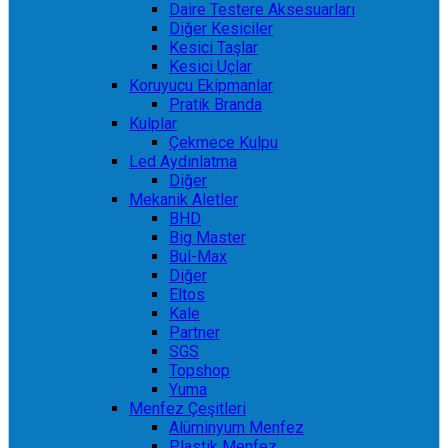
Daire Testere Aksesuarları
Diğer Kesiciler
Kesici Taşlar
Kesici Uçlar
Koruyucu Ekipmanlar
Pratik Branda
Kulplar
Çekmece Kulpu
Led Aydınlatma
Diğer
Mekanik Aletler
BHD
Big Master
Bul-Max
Diğer
Eltos
Kale
Partner
SGS
Topshop
Yuma
Menfez Çeşitleri
Alüminyum Menfez
Plastik Menfez