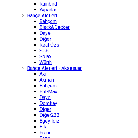
Rainbird
Yaparlar
Bahçe Aletleri
Bahçem
Black&Decker
Daye
Diğer
Real Özs
SGS
Solax
Würth
Bahçe Aletleri - Aksesuar
Aki
Akman
Bahçem
Bul-Max
Daye
Demiray
Diğer
Diğer222
Egeyıldız
Elta
Ergün