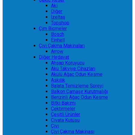
Aki
Diğer
İzeltaş
Topshop
Çim Biçmeler
Bosch
Einhell
Çivi Çakma Makinaları
Arrow
Diğer Hırdavat
Ahşap Koruyucu
Akü Takviye Cihazları
Akülü Ağaç Odun Kesme
Askılık
Balata Temizleme Spreyi
Balkon Çamaşır Kurutmalığı
Benzinli Ağaç Odun Kesme
Bitki Bakımı
Çektirmeler
Çeşitli Ürünler
Civata Kutusu
Çivi
Çivi Çakma Makinası