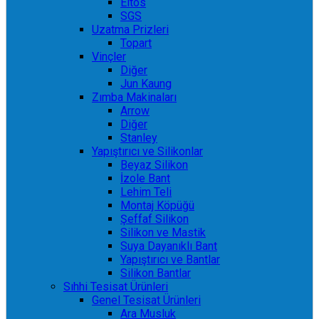
Eltos
SGS
Uzatma Prizleri
Topart
Vinçler
Diğer
Jun Kaung
Zımba Makinaları
Arrow
Diğer
Stanley
Yapıştırıcı ve Silikonlar
Beyaz Silikon
İzole Bant
Lehim Teli
Montaj Köpüğü
Şeffaf Silikon
Silikon ve Mastik
Suya Dayanıklı Bant
Yapıştırıcı ve Bantlar
Silikon Bantlar
Sıhhi Tesisat Ürünleri
Genel Tesisat Ürünleri
Ara Musluk