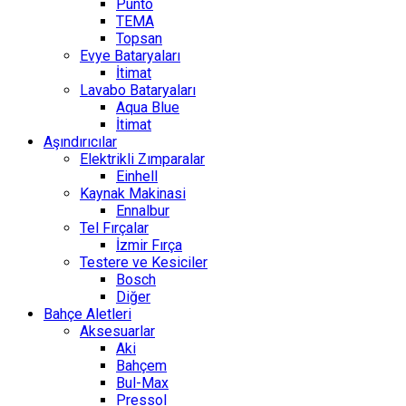
Punto
TEMA
Topsan
Evye Bataryaları
İtimat
Lavabo Bataryaları
Aqua Blue
İtimat
Aşındırıcılar
Elektrikli Zımparalar
Einhell
Kaynak Makinasi
Ennalbur
Tel Fırçalar
İzmir Fırça
Testere ve Kesiciler
Bosch
Diğer
Bahçe Aletleri
Aksesuarlar
Aki
Bahçem
Bul-Max
Pressol