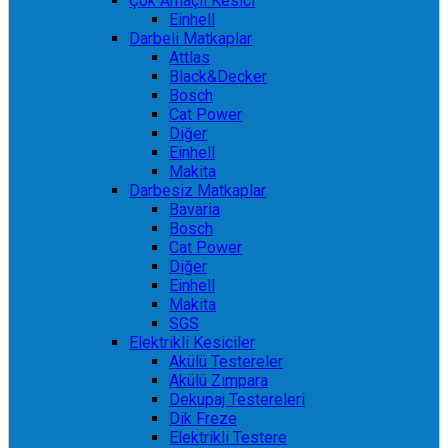
Çok Amaçlı Kesici
Einhell
Darbeli Matkaplar
Attlas
Black&Decker
Bosch
Cat Power
Diğer
Einhell
Makita
Darbesiz Matkaplar
Bavaria
Bosch
Cat Power
Diğer
Einhell
Makita
SGS
Elektrikli Kesiciler
Akülü Testereler
Akülü Zımpara
Dekupaj Testereleri
Dik Freze
Elektrikli Testere