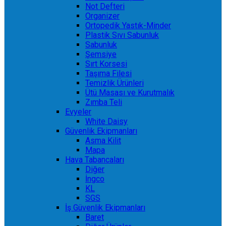
Not Defteri
Organizer
Ortopedik Yastık-Minder
Plastik Sıvı Sabunluk
Sabunluk
Şemsiye
Sırt Korsesi
Taşıma Filesi
Temizlik Ürünleri
Ütü Masası ve Kurutmalık
Zımba Teli
Evyeler
White Daisy
Güvenlik Ekipmanları
Asma Kilit
Mapa
Hava Tabancaları
Diğer
İngco
KL
SGS
İş Güvenlik Ekipmanları
Baret