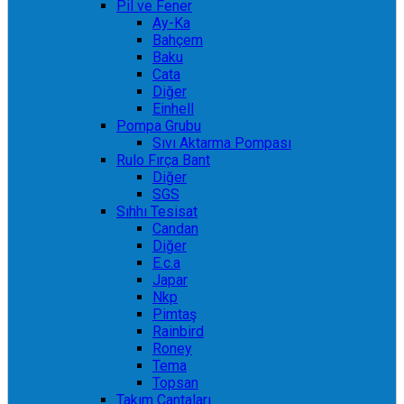
Pil ve Fener
Ay-Ka
Bahçem
Baku
Cata
Diğer
Einhell
Pompa Grubu
Sıvı Aktarma Pompası
Rulo Fırça Bant
Diğer
SGS
Sıhhı Tesisat
Candan
Diğer
E.c.a
Japar
Nkp
Pimtaş
Rainbird
Roney
Tema
Topsan
Takım Çantaları