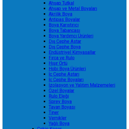
Ahşap Tutkal
Ahşap ve Metal Boyaları
Akrilik Boya
Antipas Boyalar
Boya Karıştırıcı
Boya Tabancası
Boya Yardımcı Ürünleri
Dış Cephe Astar
Dış Cephe Boya
Endüstriyel Kimyasallar
Fırça ve Rulo
Hışır Örtü
Hobi Boya Ürünleri
İç Cephe Astarı
İç Cephe Boyaları
İzolasyon ve Yalıtım Malzemeleri
Özel Boyalar
Rulo Eleği
Sprey Boya
Tavan Boyası
Tiner
Vernikler
Yağlı Boya
Çekiç Keser