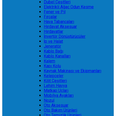
Dubel Çeşitleri
Elektrikli Ağaç Odun Kesme
Fener ve Pil
Fırçalar
Hava Tabancaları
Hırdavat Aksesuar
Hırdavatlar
İnvertör Dönüştürücüler
İp ve Halat
Jeneratör
Kablo Bağı
Kablo Kanalları
Kalem
Kapı Kolu
Kaynak Makinası ve Ekipmanları
Kelepçeler
Kilit Çeşitleri
Lehim Havya
Matkap Uçları
Mobilya Ayakları
Nozul
Oto Aksesuar
Oto Bakım Ürünleri
Oto Temizlik Ürünleri