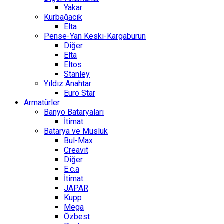
Yakar
Kurbağacık
Elta
Pense-Yan Keski-Kargaburun
Diğer
Elta
Eltos
Stanley
Yıldız Anahtar
Euro Star
Armatürler
Banyo Bataryaları
İtimat
Batarya ve Musluk
Bul-Max
Creavit
Diğer
E.c.a
İtimat
JAPAR
Kupp
Mega
Özbest