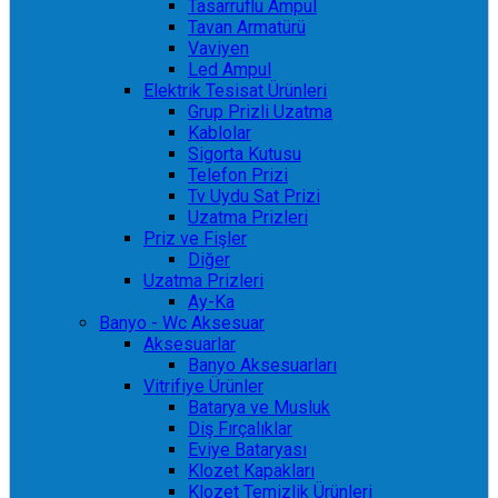
Tasarruflu Ampul
Tavan Armatürü
Vaviyen
Led Ampul
Elektrik Tesisat Ürünleri
Grup Prizli Uzatma
Kablolar
Sigorta Kutusu
Telefon Prizi
Tv Uydu Sat Prizi
Uzatma Prizleri
Priz ve Fişler
Diğer
Uzatma Prizleri
Ay-Ka
Banyo - Wc Aksesuar
Aksesuarlar
Banyo Aksesuarları
Vitrifiye Ürünler
Batarya ve Musluk
Diş Fırçalıklar
Eviye Bataryası
Klozet Kapakları
Klozet Temizlik Ürünleri