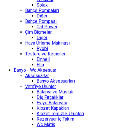
Solax
Bahçe Pompaları
Diğer
Bahçe Pompası
Cat Power
Çim Biçmeler
Diğer
Hava Üfleme Makinası
Ryobi
Testere ve Kesiciler
Einhell
Elta
Banyo - Wc Aksesuar
Aksesuarlar
Banyo Aksesuarları
Vitrifiye Ürünler
Batarya ve Musluk
Diş Fırçalıklar
Eviye Bataryası
Klozet Kapakları
Klozet Temizlik Ürünleri
Rezervuar İç Takım
Wc Matik