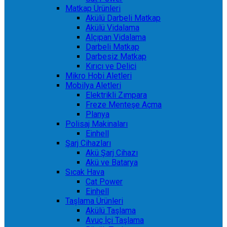
Matkap Ürünleri
Akülü Darbeli Matkap
Akülü Vidalama
Alçıpan Vidalama
Darbeli Matkap
Darbesiz Matkap
Kırıcı ve Delici
Mikro Hobi Aletleri
Mobilya Aletleri
Elektrikli Zımpara
Freze Menteşe Açma
Planya
Polisaj Makinaları
Einhell
Şarj Cihazları
Akü Şarj Cihazı
Akü ve Batarya
Sıcak Hava
Cat Power
Einhell
Taşlama Ürünleri
Akülü Taşlama
Avuç İçi Taşlama