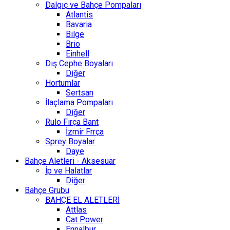
Dalgıç ve Bahçe Pompaları
Atlantis
Bavaria
Bilge
Brio
Einhell
Dış Cephe Boyaları
Diğer
Hortumlar
Sertsan
İlaçlama Pompaları
Diğer
Rulo Fırça Bant
İzmir Frrça
Sprey Boyalar
Daye
Bahçe Aletleri - Aksesuar
İp ve Halatlar
Diğer
Bahçe Grubu
BAHÇE EL ALETLERİ
Attlas
Cat Power
Ennalbur