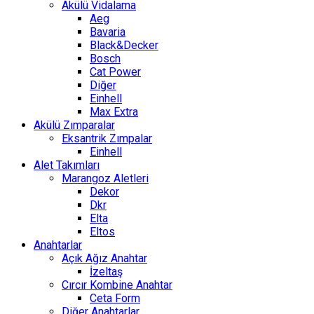
Akülü Vidalama
Aeg
Bavaria
Black&Decker
Bosch
Cat Power
Diğer
Einhell
Max Extra
Akülü Zımparalar
Eksantrik Zımpalar
Einhell
Alet Takımları
Marangoz Aletleri
Dekor
Dkr
Elta
Eltos
Anahtarlar
Açık Ağız Anahtar
İzeltaş
Cırcır Kombine Anahtar
Ceta Form
Diğer Anahtarlar