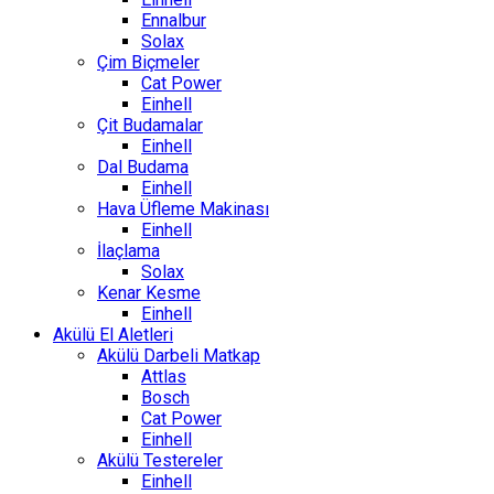
Ennalbur
Solax
Çim Biçmeler
Cat Power
Einhell
Çit Budamalar
Einhell
Dal Budama
Einhell
Hava Üfleme Makinası
Einhell
İlaçlama
Solax
Kenar Kesme
Einhell
Akülü El Aletleri
Akülü Darbeli Matkap
Attlas
Bosch
Cat Power
Einhell
Akülü Testereler
Einhell