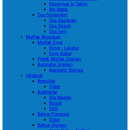
Rezervuar İç Takım
Wc Matik
Duş Sistemleri
Duş Başlıkları
Duş Spirali
Duş Seti
Mutfak Aksesuar
Mutfak Evye
Eviye - Lavabo
Evye Kubar
Pratik Mutfak Ürünleri
Aspiratör Ürünleri
Aspiratör Borusu
Hırdavat
Ampüller
Diğer
Anahtarlar
Big Master
Bosch
SGS
Bahçe Pompası
Diğer
Bahçe Ürünleri