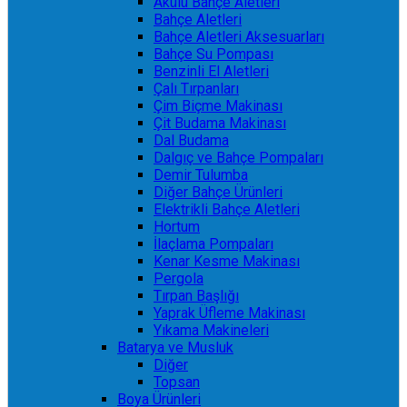
Akülü Bahçe Aletleri
Bahçe Aletleri
Bahçe Aletleri Aksesuarları
Bahçe Su Pompası
Benzinli El Aletleri
Çalı Tırpanları
Çim Biçme Makinası
Çit Budama Makinası
Dal Budama
Dalgıç ve Bahçe Pompaları
Demir Tulumba
Diğer Bahçe Ürünleri
Elektrikli Bahçe Aletleri
Hortum
İlaçlama Pompaları
Kenar Kesme Makinası
Pergola
Tırpan Başlığı
Yaprak Üfleme Makinası
Yıkama Makineleri
Batarya ve Musluk
Diğer
Topsan
Boya Ürünleri