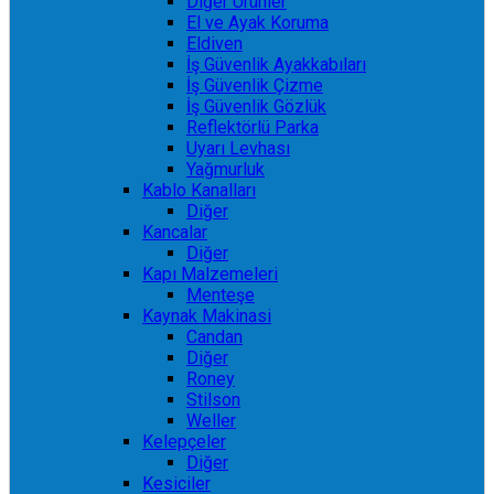
Diğer Ürünler
El ve Ayak Koruma
Eldiven
İş Güvenlik Ayakkabıları
İş Güvenlik Çizme
İş Güvenlik Gözlük
Reflektörlü Parka
Uyarı Levhası
Yağmurluk
Kablo Kanalları
Diğer
Kancalar
Diğer
Kapı Malzemeleri
Menteşe
Kaynak Makinasi
Candan
Diğer
Roney
Stilson
Weller
Kelepçeler
Diğer
Kesiciler