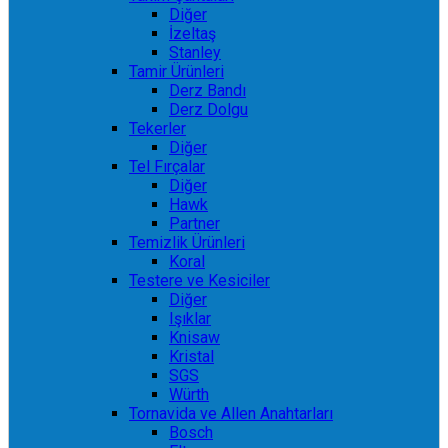
Diğer
İzeltaş
Stanley
Tamir Ürünleri
Derz Bandı
Derz Dolgu
Tekerler
Diğer
Tel Fırçalar
Diğer
Hawk
Partner
Temizlik Ürünleri
Koral
Testere ve Kesiciler
Diğer
Işıklar
Knisaw
Kristal
SGS
Würth
Tornavida ve Allen Anahtarları
Bosch