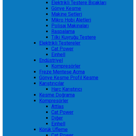
Elektrikli Testere Bıçakları
Gönye Kesme
Makine Setleri
Mikro Hobi Aletleri
Polisaj Makinaları
Raspalama
Tilki Kuyruğu Testere
Elektrikli Testereler
Cat Power
Einhell
Endüstriyel
Kompresörler
Freze Menteşe Açma
Gönye Kesme Profil Kesme
Karıştırıcılar
Harç Karıştırıcı
Kesme Doğrama
Kompresörler
Attlas
Cat Power
Diğer
Einhell
Körük Üfleme
Cat Power