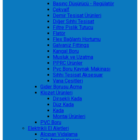
Basınç Düşürücü - Regülatör
Çekvalf
Demir Tesisat Ürünleri
Diğer Sıhhi Tesisat
Filtre Pislik Tutucu
Flatör
Flex Bağlantı Hortumu
Galvaniz Fittings
Kangal Boru
Musluk ve Uzatma
PPRC Ürünler
Pvc Boru Kaynak Makinası
Sıhhi Tesisat Aksesuar
Vana Çeşitleri
Gider Borusu Açma
Klozet Ürünleri
Dirsekli Kada
Düz Kada
Kada
Montaj Ürünleri
PVC Boru
Elektrikli El Aletleri
Alçıpan Vidalama