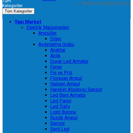
Tüm
Alışveriş sepetiniz boş!
Kategoriler
Tüm Kategoriler
Yapı Market
Elektrik Malzemeleri
Ampüller
Diğer
Aydınlatma Grubu
Anahtar
Aplik
Duvar Led Armatür
Fener
Fiş ve Priz
Florasan Ampul
Halojen Ampul
Hareket Algılayıcı Sensör
Led Bant Armatür
Led Panel
Led Trafo
Light Butonu
Rustik Ampul
Sensör
Şerit Led