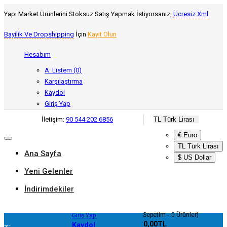
Yapı Market Ürünlerini Stoksuz Satış Yapmak İstiyorsanız,
Ücresiz Xml
Bayilik Ve Dropshipping
İçin
Kayıt Olun
Hesabım
A. Listem (0)
Karşılaştırma
Kaydol
Giriş Yap
İletişim:
90 544 202 6856
TL Türk Lirası
€ Euro
TL Türk Lirası
Ana Sayfa
$ US Dollar
Yeni Gelenler
İndirimdekiler
Sepetim
0
Ürünler)
Giriş Yap
- 0,00TL
Kaydol