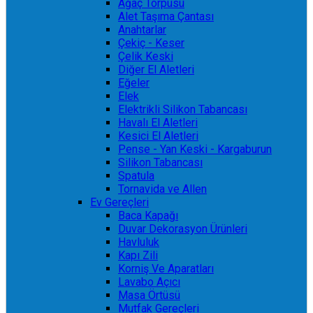
Ağaç Törpüsü
Alet Taşıma Çantası
Anahtarlar
Çekiç - Keser
Çelik Keski
Diğer El Aletleri
Eğeler
Elek
Elektrikli Silikon Tabancası
Havalı El Aletleri
Kesici El Aletleri
Pense - Yan Keski - Kargaburun
Silikon Tabancası
Spatula
Tornavida ve Allen
Ev Gereçleri
Baca Kapağı
Duvar Dekorasyon Ürünleri
Havluluk
Kapı Zili
Korniş Ve Aparatları
Lavabo Açıcı
Masa Örtüsü
Mutfak Gereçleri