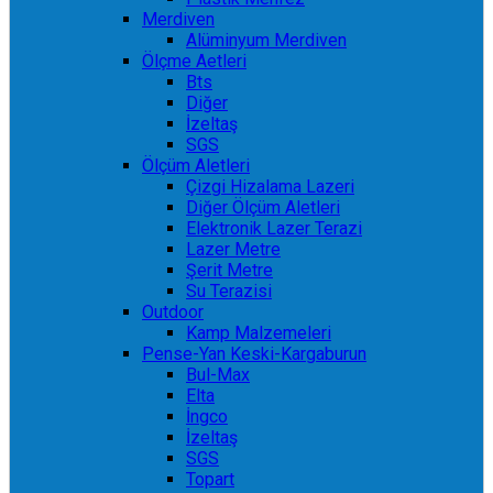
Merdiven
Alüminyum Merdiven
Ölçme Aetleri
Bts
Diğer
İzeltaş
SGS
Ölçüm Aletleri
Çizgi Hizalama Lazeri
Diğer Ölçüm Aletleri
Elektronik Lazer Terazi
Lazer Metre
Şerit Metre
Su Terazisi
Outdoor
Kamp Malzemeleri
Pense-Yan Keski-Kargaburun
Bul-Max
Elta
İngco
İzeltaş
SGS
Topart