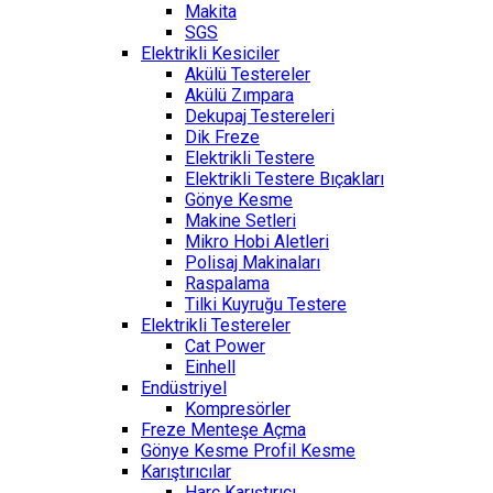
Makita
SGS
Elektrikli Kesiciler
Akülü Testereler
Akülü Zımpara
Dekupaj Testereleri
Dik Freze
Elektrikli Testere
Elektrikli Testere Bıçakları
Gönye Kesme
Makine Setleri
Mikro Hobi Aletleri
Polisaj Makinaları
Raspalama
Tilki Kuyruğu Testere
Elektrikli Testereler
Cat Power
Einhell
Endüstriyel
Kompresörler
Freze Menteşe Açma
Gönye Kesme Profil Kesme
Karıştırıcılar
Harç Karıştırıcı