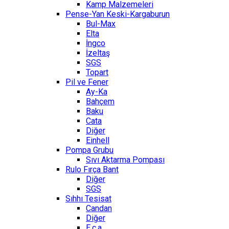
Kamp Malzemeleri
Pense-Yan Keski-Kargaburun
Bul-Max
Elta
İngco
İzeltaş
SGS
Topart
Pil ve Fener
Ay-Ka
Bahçem
Baku
Cata
Diğer
Einhell
Pompa Grubu
Sıvı Aktarma Pompası
Rulo Fırça Bant
Diğer
SGS
Sıhhı Tesisat
Candan
Diğer
E.c.a