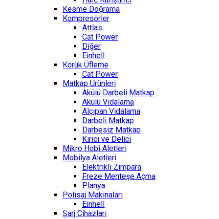
Kesme Doğrama
Kompresörler
Attlas
Cat Power
Diğer
Einhell
Körük Üfleme
Cat Power
Matkap Ürünleri
Akülü Darbeli Matkap
Akülü Vidalama
Alçıpan Vidalama
Darbeli Matkap
Darbesiz Matkap
Kırıcı ve Delici
Mikro Hobi Aletleri
Mobilya Aletleri
Elektrikli Zımpara
Freze Menteşe Açma
Planya
Polisaj Makinaları
Einhell
Şarj Cihazları