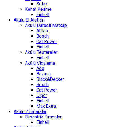
Solax
Kenar Kesme
Einhell
Akülü El Aletleri
Akülü Darbeli Matkap
Attlas
Bosch
Cat Power
Einhell
Akülü Testereler
Einhell
Akülü Vidalama
Aeg
Bavaria
Black&Decker
Bosch
Cat Power
Diğer
Einhell
Max Extra
Akülü Zımparalar
Eksantrik Zımpalar
Einhell