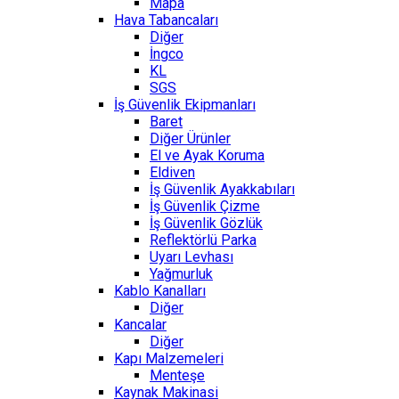
Mapa
Hava Tabancaları
Diğer
İngco
KL
SGS
İş Güvenlik Ekipmanları
Baret
Diğer Ürünler
El ve Ayak Koruma
Eldiven
İş Güvenlik Ayakkabıları
İş Güvenlik Çizme
İş Güvenlik Gözlük
Reflektörlü Parka
Uyarı Levhası
Yağmurluk
Kablo Kanalları
Diğer
Kancalar
Diğer
Kapı Malzemeleri
Menteşe
Kaynak Makinasi