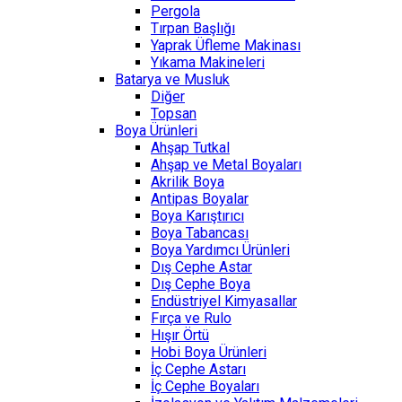
Pergola
Tırpan Başlığı
Yaprak Üfleme Makinası
Yıkama Makineleri
Batarya ve Musluk
Diğer
Topsan
Boya Ürünleri
Ahşap Tutkal
Ahşap ve Metal Boyaları
Akrilik Boya
Antipas Boyalar
Boya Karıştırıcı
Boya Tabancası
Boya Yardımcı Ürünleri
Dış Cephe Astar
Dış Cephe Boya
Endüstriyel Kimyasallar
Fırça ve Rulo
Hışır Örtü
Hobi Boya Ürünleri
İç Cephe Astarı
İç Cephe Boyaları