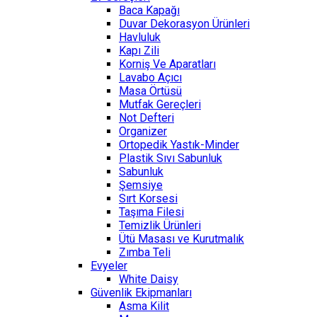
Baca Kapağı
Duvar Dekorasyon Ürünleri
Havluluk
Kapı Zili
Korniş Ve Aparatları
Lavabo Açıcı
Masa Örtüsü
Mutfak Gereçleri
Not Defteri
Organizer
Ortopedik Yastık-Minder
Plastik Sıvı Sabunluk
Sabunluk
Şemsiye
Sırt Korsesi
Taşıma Filesi
Temizlik Ürünleri
Ütü Masası ve Kurutmalık
Zımba Teli
Evyeler
White Daisy
Güvenlik Ekipmanları
Asma Kilit