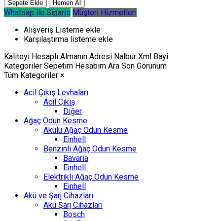
Whatsap ile Siparis
Müşteri Hizmetleri
Alışveriş Listeme ekle
Karşılaştırma listeme ekle
Kaliteyi Hesaplı Almanın Adresi Nalbur Xml Bayi
Kategoriler
Sepetim
Hesabım
Ara
Son Görünüm
Tüm Kategoriler
×
Acil Çıkış Levhaları
Acil Çıkış
Diğer
Ağaç Odun Kesme
Akülü Ağaç Odun Kesme
Einhell
Benzinli Ağaç Odun Kesme
Bavaria
Einhell
Elektrikli Ağaç Odun Kesme
Einhell
Akü ve Şarj Cihazları
Akü Şarj Cihazları
Bosch