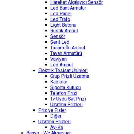
Hareket Algılayıcı Sensör
Led Bant Armatür
Led Panel
Led Trafo
Light Butonu
Rustik Ampul
Sensör
Şerit Led
Tasarruflu Ampul
Tavan Armatürü
Vaviyen
Led Ampul
Elektrik Tesisat Ürünleri
Grup Prizli Uzatma
Kablolar
Sigorta Kutusu
Telefon Prizi
Tv Uydu Sat Prizi
Uzatma Prizleri
Priz ve Fişler
Diğer
Uzatma Prizleri
Ay-Ka
Banyo - Wc Aksesuar