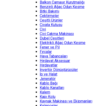
Balkon Çamaşır Kurutmalığı
Benzinli Ağaç Odun Kesme
Bitki Bakımı
Çektirmeler
Çeşitli Ürünler
Civata Kutusu
Çivi
Çivi Çakma Makinası
Dubel Çeşitleri
Elektrikli Ağaç Odun Kesme
Fener ve Pil
Fırçalar
Hava Tabancaları
Hırdavat Aksesuar
Hırdavatlar
İnvertör Dönüştürücüler
İp ve Halat
Jeneratör
Kablo Bağı
Kablo Kanalları
Kalem
Kapı Kolu
Kaynak Makinası ve Ekipmanları
Kelepçeler