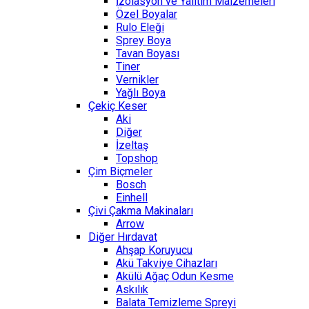
İzolasyon ve Yalıtım Malzemeleri
Özel Boyalar
Rulo Eleği
Sprey Boya
Tavan Boyası
Tiner
Vernikler
Yağlı Boya
Çekiç Keser
Aki
Diğer
İzeltaş
Topshop
Çim Biçmeler
Bosch
Einhell
Çivi Çakma Makinaları
Arrow
Diğer Hırdavat
Ahşap Koruyucu
Akü Takviye Cihazları
Akülü Ağaç Odun Kesme
Askılık
Balata Temizleme Spreyi