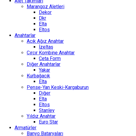
Alet Takımları
Marangoz Aletleri
Dekor
Dkr
Elta
Eltos
Anahtarlar
Açık Ağız Anahtar
İzeltaş
Cırcır Kombine Anahtar
Ceta Form
Diğer Anahtarlar
Yakar
Kurbağacık
Elta
Pense-Yan Keski-Kargaburun
Diğer
Elta
Eltos
Stanley
Yıldız Anahtar
Euro Star
Armatürler
Banyo Bataryaları