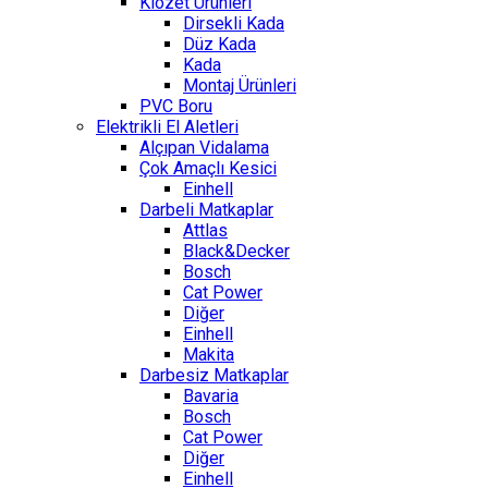
Klozet Ürünleri
Dirsekli Kada
Düz Kada
Kada
Montaj Ürünleri
PVC Boru
Elektrikli El Aletleri
Alçıpan Vidalama
Çok Amaçlı Kesici
Einhell
Darbeli Matkaplar
Attlas
Black&Decker
Bosch
Cat Power
Diğer
Einhell
Makita
Darbesiz Matkaplar
Bavaria
Bosch
Cat Power
Diğer
Einhell