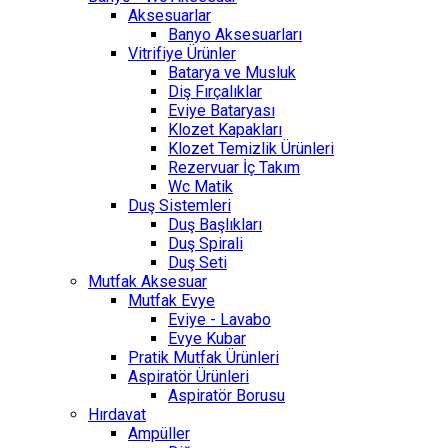
Aksesuarlar
Banyo Aksesuarları
Vitrifiye Ürünler
Batarya ve Musluk
Diş Fırçalıklar
Eviye Bataryası
Klozet Kapakları
Klozet Temizlik Ürünleri
Rezervuar İç Takım
Wc Matik
Duş Sistemleri
Duş Başlıkları
Duş Spirali
Duş Seti
Mutfak Aksesuar
Mutfak Evye
Eviye - Lavabo
Evye Kubar
Pratik Mutfak Ürünleri
Aspiratör Ürünleri
Aspiratör Borusu
Hırdavat
Ampüller