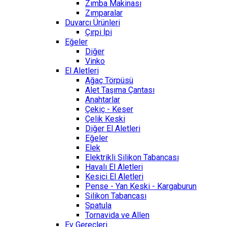
Zımba Makinası
Zımparalar
Duvarcı Ürünleri
Çırpi İpi
Eğeler
Diğer
Vinko
El Aletleri
Ağaç Törpüsü
Alet Taşıma Çantası
Anahtarlar
Çekiç - Keser
Çelik Keski
Diğer El Aletleri
Eğeler
Elek
Elektrikli Silikon Tabancası
Havalı El Aletleri
Kesici El Aletleri
Pense - Yan Keski - Kargaburun
Silikon Tabancası
Spatula
Tornavida ve Allen
Ev Gereçleri