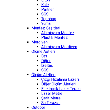
Eltos
Kale
Partner
SGS
Topshop
Yuma
Menfez Çeşitleri
Alüminyum Menfez
Plastik Menfez
Merdiven
Alüminyum Merdiven
Ölçme Aetleri
Bts
Diğer
İzeltaş
SGS
Ölçüm Aletleri
Çizgi Hizalama Lazeri
Diğer Ölçüm Aletleri
Elektronik Lazer Terazi
Lazer Metre
Şerit Metre
Su Terazisi
Outdoor