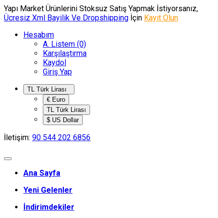
Yapı Market Ürünlerini Stoksuz Satış Yapmak İstiyorsanız,
Ücresiz Xml Bayilik Ve Dropshipping
İçin
Kayıt Olun
Hesabım
A. Listem (0)
Karşılaştırma
Kaydol
Giriş Yap
TL Türk Lirası
€ Euro
TL Türk Lirası
$ US Dollar
İletişim:
90 544 202 6856
Ana Sayfa
Yeni Gelenler
İndirimdekiler