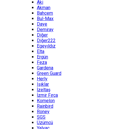
Aki
Akman
Bahçem
Bul-Max
Daye
Demiray
Diğer
Diğer222
Egeyıldız
Elta
Ergün
Feza
Gardena
Green Guard
Herly
Işıklar
İzeltaş
İzmir Fırça
Komelon
Rainbird
Roney
SGS
Üzümcü
Yalvaç