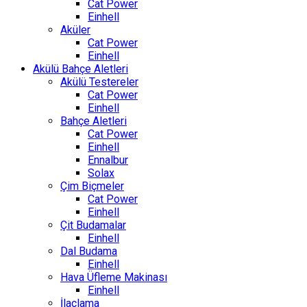
Cat Power
Einhell
Aküler
Cat Power
Einhell
Akülü Bahçe Aletleri
Akülü Testereler
Cat Power
Einhell
Bahçe Aletleri
Cat Power
Einhell
Ennalbur
Solax
Çim Biçmeler
Cat Power
Einhell
Çit Budamalar
Einhell
Dal Budama
Einhell
Hava Üfleme Makinası
Einhell
İlaçlama