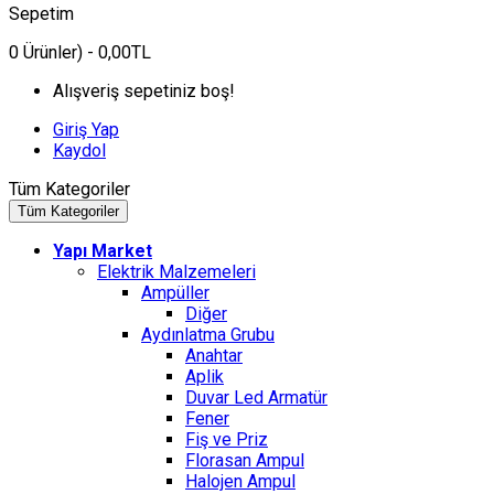
Sepetim
0
Ürünler)
- 0,00TL
Alışveriş sepetiniz boş!
Giriş Yap
Kaydol
Tüm Kategoriler
Tüm Kategoriler
Yapı Market
Elektrik Malzemeleri
Ampüller
Diğer
Aydınlatma Grubu
Anahtar
Aplik
Duvar Led Armatür
Fener
Fiş ve Priz
Florasan Ampul
Halojen Ampul