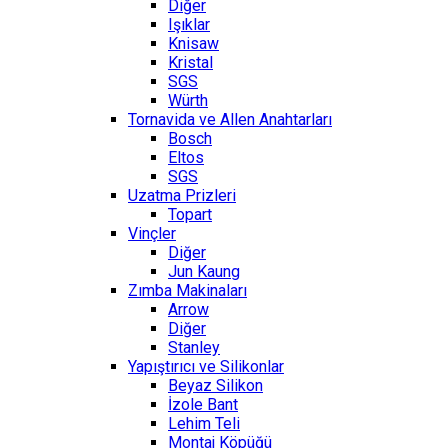
Diğer
Işıklar
Knisaw
Kristal
SGS
Würth
Tornavida ve Allen Anahtarları
Bosch
Eltos
SGS
Uzatma Prizleri
Topart
Vinçler
Diğer
Jun Kaung
Zımba Makinaları
Arrow
Diğer
Stanley
Yapıştırıcı ve Silikonlar
Beyaz Silikon
İzole Bant
Lehim Teli
Montaj Köpüğü