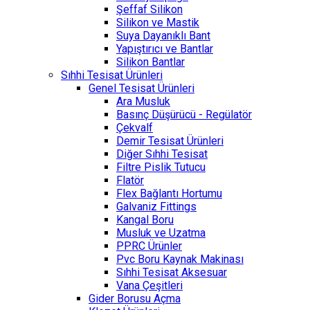
Şeffaf Silikon
Silikon ve Mastik
Suya Dayanıklı Bant
Yapıştırıcı ve Bantlar
Silikon Bantlar
Sıhhi Tesisat Ürünleri
Genel Tesisat Ürünleri
Ara Musluk
Basınç Düşürücü - Regülatör
Çekvalf
Demir Tesisat Ürünleri
Diğer Sıhhi Tesisat
Filtre Pislik Tutucu
Flatör
Flex Bağlantı Hortumu
Galvaniz Fittings
Kangal Boru
Musluk ve Uzatma
PPRC Ürünler
Pvc Boru Kaynak Makinası
Sıhhi Tesisat Aksesuar
Vana Çeşitleri
Gider Borusu Açma