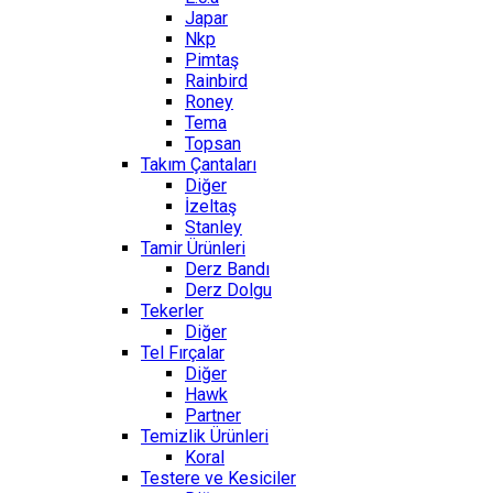
Japar
Nkp
Pimtaş
Rainbird
Roney
Tema
Topsan
Takım Çantaları
Diğer
İzeltaş
Stanley
Tamir Ürünleri
Derz Bandı
Derz Dolgu
Tekerler
Diğer
Tel Fırçalar
Diğer
Hawk
Partner
Temizlik Ürünleri
Koral
Testere ve Kesiciler