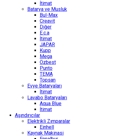
İtimat
Batarya ve Musluk
Bul-Max
Creavit
Diğer
E.c.a
İtimat
JAPAR
Kupp
Mega
Özbest
Punto
TEMA
Topsan
Evye Bataryaları
İtimat
Lavabo Bataryaları
Aqua Blue
İtimat
Aşındırıcılar
Elektrikli Zımparalar
Einhell
Kaynak Makinasi
Ennalbur