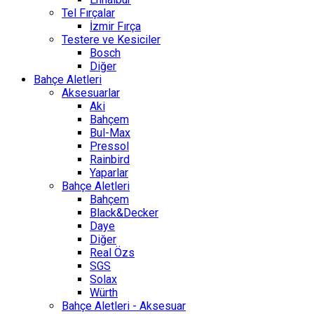
Tel Fırçalar
İzmir Fırça
Testere ve Kesiciler
Bosch
Diğer
Bahçe Aletleri
Aksesuarlar
Aki
Bahçem
Bul-Max
Pressol
Rainbird
Yaparlar
Bahçe Aletleri
Bahçem
Black&Decker
Daye
Diğer
Real Özs
SGS
Solax
Würth
Bahçe Aletleri - Aksesuar