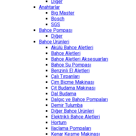
Diğer
Anahtarlar
Big Master
Bosch
SGS
Bahçe Pompası
Diğer
Bahçe Ürünleri
Akülü Bahçe Aletleri
Bahçe Aletleri
Bahçe Aletleri Aksesuarları
Bahçe Su Pompası
Benzinli El Aletleri
Çalı Tırpanları
Çim Biçme Makinası
Çit Budama Makinası
Dal Budama
Dalgıç ve Bahçe Pompaları
Demir Tulumba
Diğer Bahçe Ürünleri
Elektrikli Bahçe Aletleri
Hortum
İlaçlama Pompaları
Kenar Kesme Makinası