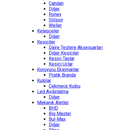
Candan
Diğer
Roney
Stilson
Weller
Kelepçeler
Diğer
Kesiciler
Daire Testere Aksesuarları
Diğer Kesiciler
Kesici Taşlar
Kesici Uçlar
Koruyucu Ekipmanlar
Pratik Branda
Kulplar
Çekmece Kulpu
Led Aydınlatma
Diğer
Mekanik Aletler
BHD
Big Master
Bul-Max
Diğer