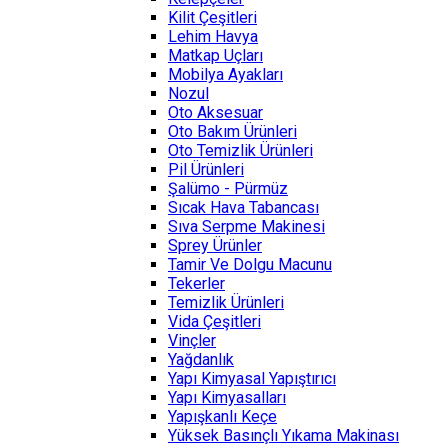
Kilit Çeşitleri
Lehim Havya
Matkap Uçları
Mobilya Ayakları
Nozul
Oto Aksesuar
Oto Bakım Ürünleri
Oto Temizlik Ürünleri
Pil Ürünleri
Şalümo - Pürmüz
Sıcak Hava Tabancası
Sıva Serpme Makinesi
Sprey Ürünler
Tamir Ve Dolgu Macunu
Tekerler
Temizlik Ürünleri
Vida Çeşitleri
Vinçler
Yağdanlık
Yapı Kimyasal Yapıştırıcı
Yapı Kimyasalları
Yapışkanlı Keçe
Yüksek Basınçlı Yıkama Makinası