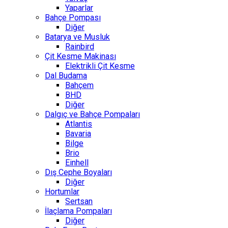
Yaparlar
Bahçe Pompası
Diğer
Batarya ve Musluk
Rainbird
Çit Kesme Makinası
Elektrikli Çit Kesme
Dal Budama
Bahçem
BHD
Diğer
Dalgıç ve Bahçe Pompaları
Atlantis
Bavaria
Bilge
Brio
Einhell
Dış Cephe Boyaları
Diğer
Hortumlar
Sertsan
İlaçlama Pompaları
Diğer