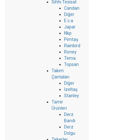
Sıhhı Tesisat
Candan
Diğer
E.c.a
Japar
Nkp
Pimtaş
Rainbird
Roney
Tema
Topsan
Takım
Çantaları
Diğer
İzeltaş
Stanley
Tamir
Ürünleri
Derz
Bandı
Derz
Dolgu
Tekerler