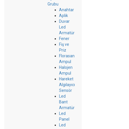
Grubu
Anahtar
Aplik
Duvar
Led
Armatür
Fener
Fiş ve
Priz
Florasan
Ampul
Halojen
Ampul
Hareket
Algılayıcı
Sensör
Led
Bant
Armatür
Led
Panel
Led