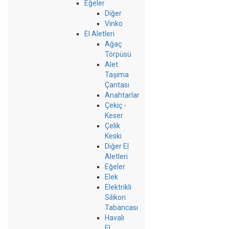
Eğeler
Diğer
Vinko
El Aletleri
Ağaç
Törpüsü
Alet
Taşıma
Çantası
Anahtarlar
Çekiç -
Keser
Çelik
Keski
Diğer El
Aletleri
Eğeler
Elek
Elektrikli
Silikon
Tabancası
Havalı
El