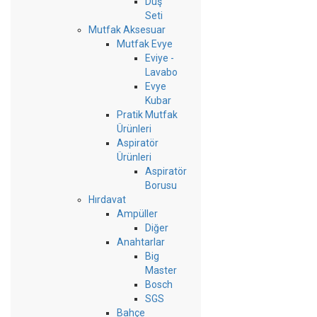
Duş
Seti
Mutfak Aksesuar
Mutfak Evye
Eviye -
Lavabo
Evye
Kubar
Pratik Mutfak
Ürünleri
Aspiratör
Ürünleri
Aspiratör
Borusu
Hırdavat
Ampüller
Diğer
Anahtarlar
Big
Master
Bosch
SGS
Bahçe