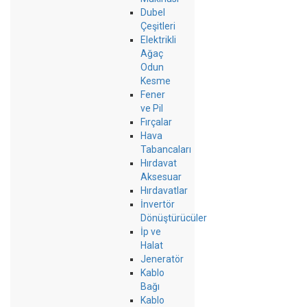
Dubel
Çeşitleri
Elektrikli
Ağaç
Odun
Kesme
Fener
ve Pil
Fırçalar
Hava
Tabancaları
Hırdavat
Aksesuar
Hırdavatlar
İnvertör
Dönüştürücüler
İp ve
Halat
Jeneratör
Kablo
Bağı
Kablo