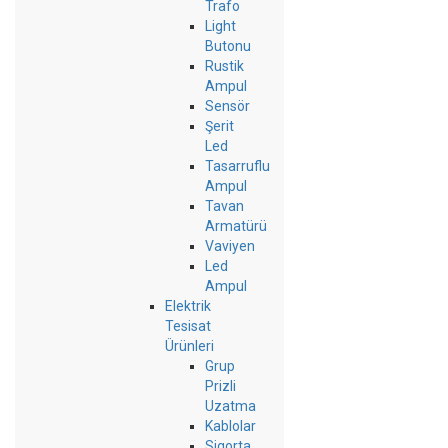
Trafo
Light
Butonu
Rustik
Ampul
Sensör
Şerit
Led
Tasarruflu
Ampul
Tavan
Armatürü
Vaviyen
Led
Ampul
Elektrik
Tesisat
Ürünleri
Grup
Prizli
Uzatma
Kablolar
Sigorta